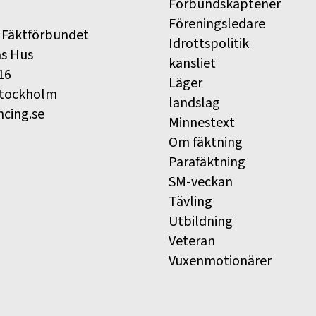
Förbundskaptener
Föreningsledare
 Fäktförbundet
Idrottspolitik
ns Hus
kansliet
16
Läger
Stockholm
landslag
ncing.se
Minnestext
Om fäktning
Parafäktning
SM-veckan
Tävling
Utbildning
Veteran
Vuxenmotionärer