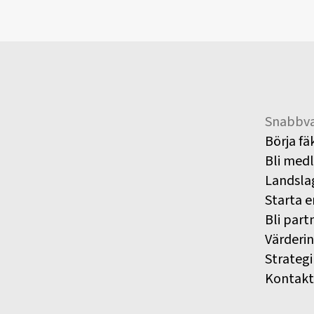
Snabbva
Börja fä
Bli med
Landsla
Starta e
Bli part
Värderi
Strategi
Kontakt