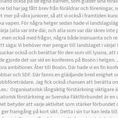
bland också på de egna barnen, som gläder sina föräl
e tid har jag fått brev från föräldrar och föreningar, 
t mer på våra juniorer, så att vi också i framtiden kun
lika vapen. För några helger sedan hade vi landslagsläg
ärja (alla var inte där, och alla som var där skrev inte
, men också med frågor, några både insinuanta och re
tt säga: Vi behöver mer pengar till landslaget i värja! F
ckar också och berättar för den som vill lyssna, att nu
de gjorde det var vid en konferens på Bosön i helgen. J
stora ambitioner. Åter till Bosön. Där hade vi en fin 
lubbar och SDF. Där fanns en glädjande bred enighet 
bbföreträdare. Jag fick också chansen att berätta om 
ex.:  Organisatorisk långsiktig förstärkning viktigare 
satorisk förstärkning av Svenska Fäktförbundet är en
Det betyder att varje aktivitet som stärker förbundet 
er framgång på kort sikt. Detta i sin tur kan leda till, 