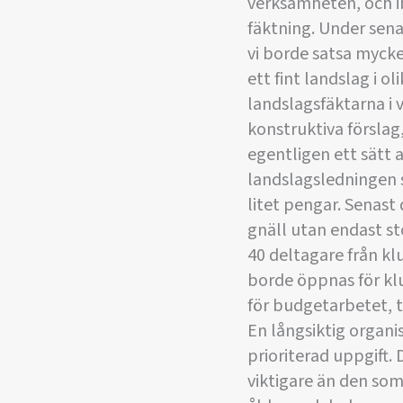
verksamheten, och i
fäktning. Under senar
vi borde satsa mycke
ett fint landslag i o
landslagsfäktarna i v
konstruktiva förslag
egentligen ett sätt a
landslagsledningen su
litet pengar. Senast 
gnäll utan endast 
40 deltagare från k
borde öppnas för klu
för budgetarbetet, t.
En långsiktig organi
prioriterad uppgift. 
viktigare än den som g