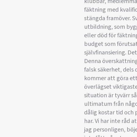
klubbar, medlemmar o
fäktning med kvalific
stängda framöver. S
utbildning, som bygg
eller död för fäktni
budget som förutsatt
självfinansiering. De
Denna överskattning 
falsk säkerhet, dels 
kommer att göra ett 
överlägset viktigas
situation är tyvärr s
ultimatum från någo
dålig kostar tid och
har. Vi har inte råd a
jag personligen, böj