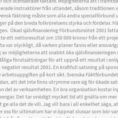
ch licensierade fäktare. Möjligheterna att i framtide
erade instruktörer från utlandet, såsom traditionen var
vensk fäktning måste som alla andra specialförbund 
er på den breda folkrörelsens styrka och fördelar. Hä
ngen.  Ökad självfinansiering Förbundsmötet 2001 fat
e ett nettoresultat om 150 000 kronor från ett proje
tta var olyckligt, då varken planer fanns eller ansvari
av möjligheterna att snabbt öka självfinansieringen
dåliga förutsättningar för att uppnå ett resultat i en
negativt resultat 2001. En kraftfull satsning på spo
te arbetsuppgiften på kort sikt. Svenska Fäktförbund
ådan, att det inte finns utrymme vare sig för ökade sat
n del av verksamheten. En bra organisation kostar in
 pengar. Det tar onödigt mycket tid att gnälla om mer
tt ge alla det de vill. Jag vill bara i all enkelhet säga, 
er oss för ultimatum har vi öppnat slussar som bör var