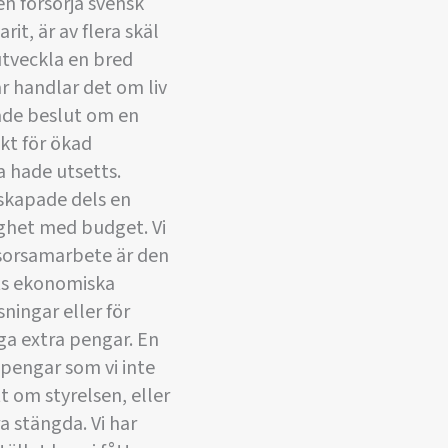
n försörja svensk
it, är av flera skäl
utveckla en bred
r handlar det om liv
tade beslut om en
kt för ökad
ga hade utsetts.
 skapade dels en
lighet med budget. Vi
nsorsamarbete är den
ets ekonomiska
sningar eller för
ga extra pengar. En
 pengar som vi inte
att om styrelsen, eller
a stängda. Vi har