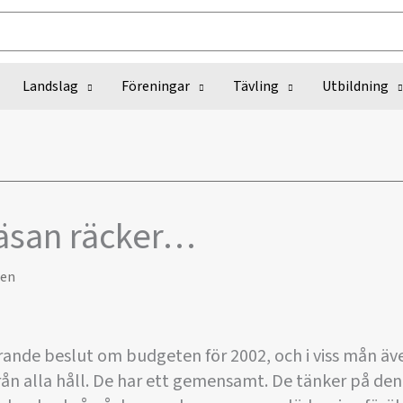
Landslag
Föreningar
Tävling
Utbildning
näsan räcker…
ren
örande beslut om budgeten för 2002, och i viss mån äve
från alla håll. De har ett gemensamt. De tänker på de