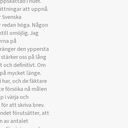
ppskattad i nuet. 
sättningar att uppnå.
r Svenska
r redan höga. Någon
ill omöjlig. Jag
erna på
 tränger den yppersta
 stärker oss på lång
t och definitivt. Om
n på mycket länge.
i har, och de fäktare
te försöka nå målen
 i värja och
ör att skriva brev. 
ndet förutsätter, att
n av antalet