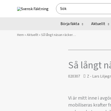
Hoppa
Search
till
for:
innehåll
Börja fäkta
Aktuellt
Hem
»
Aktuellt
»
Så långt näsan räcker…
Så långt 
020307
Z - Lars Liljeg
Vi är mitt inne i avg
mobiliseras krafter 