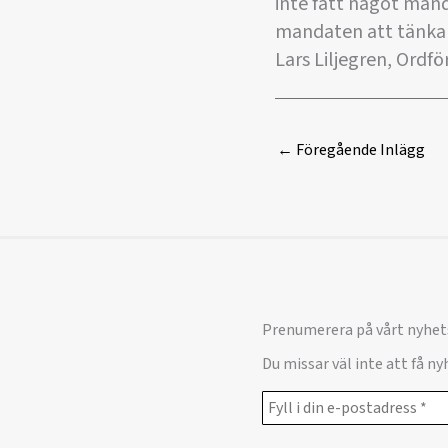
inte fått något mand
mandaten att tänka p
Lars Liljegren, Ordf
←
Föregående Inlägg
Prenumerera på vårt nyhet
Du missar väl inte att få n