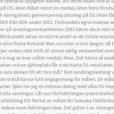
 speciella uppgifter känner, att deras insats inte är u
på OS i Aten Målet minst en medalj i Aten finns förut
ch näringslivets gemensamma satsning på OS i Aten få
SEK från SOK under 2002. Förbundets egna insatser ä
ser på landslagsverksamheten 2002 känns dock näst int
ktförbundet satsar en större andel av de totala resurs
 allra flesta förbund. Men nu orkar vi inte längre, då
rjan undan näst intill all annan viktig verksamhet som
 vi nog se över målet medalj i Aten. Det känns så exak
platser och en sjätteplats får vi de bästa OS-resultate
 vara skissen till ett bra mål? Den landslagsledning v
ste också känna fullt engagemang för målen. De mås
ser. Själv har jag en intensiv dialog med våra OS-hopp
alla samlingar. Låt oss i fortsättningen prata istället f
å utbildning Ett flertal av målen för Svenska Fäktförbu
e ledare inom fäktningen ökar. Det gäller t.ex. ökninge