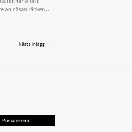
llet har vi fått
gre än näsan räcker…
Nästa Inlägg
→