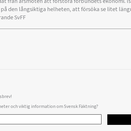
at från årsmöten att förstöra förbundets ekonomi. Istä
å den långsiktiga helheten, att försöka se litet län
örande SvFF
sbrev!
yheter och viktig information om Svensk Fäktning?