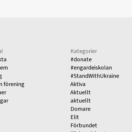
l
Kategorier
kta
#donate
lem
#engardeiskolan
g
#StandWithUkraine
n förening
Aktiva
ner
Aktuellt
ngar
aktuellt
Domare
Elit
Förbundet