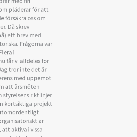
drar med fin
som pläderar för att
de försäkra oss om
er. Då skrev
 på) ett brev med
toriska. Frågorna var
lera i
 får vi alldeles för
ag tror inte det är
konferens med uppemot
om att årsmöten
styrelsens riktlinjer
än kortsiktiga projekt
 utomordentligt
organisatoriskt är
att aktiva i vissa