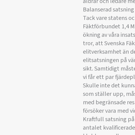
åldrar och ledare med
Balanserad satsning 
Tack vare statens o
Fäktförbundet 1,4 M
ökning av våra insat
tror, att Svenska Fä
elitverksamhet än de
elitsatsningen på vä
sikt. Samtidigt måste
vi får ett par fjärde
Skulle inte det kunna
som ställer upp, må
med begränsade resur
försöker vara med vid 
Kraftfull satsning p
antalet kvalificerad