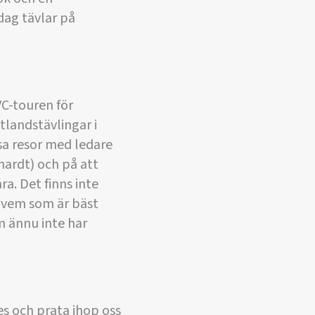
dag tävlar på
VC-touren för
tlandstävlingar i
ssa resor med ledare
phardt) och på att
a. Det finns inte
m vem som är bäst
m ännu inte har
ses och prata ihop oss