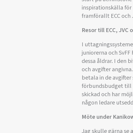
inspirationskälla f
framförallt ECC och 
Resor till ECC, JVC 
I uttagningssystemet
juniorerna och SvFF 
dessa åldrar. I den 
och avgifter angivna.
betala in de avgifte
förbundsbudget till 
skickad och har möjl
någon ledare utsedd
Möte under Kanikow
Jag skulle gärna se a