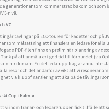
ör de generationer som kommer strax bakom och som i
JVC-nivå.
och VC
 ingår tävlingar på ECC-touren för kadetter och på J
har som målsättning att finansiera en ledare för alla u
bifogade PDF-filen finns en preliminär planering av de
 Tänk på att anmäla er i god tid till förbundet (via O
r som rör domare. En del ledaruppdrag är ännu inte klar
alla resor och det är därför av vikt att vi resonerar o
ighet via klubbfinansiering att åka på de tävlingar so
.
ski Cup i Kalmar
tt vi inom tränar- och ledargruppen fick tillfälle att 