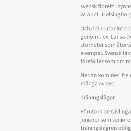
svensk florett i syn
Wrabel i Helsingbor
Och det slutar inte d
genom t.ex. Larisa D
storheter som återv
exempel. Svensk fäkt
förefaller som om må
Nedan kommer lite m
många av oss.
Träningsläger
Förutom de tävlingar
juniorer som seniorer
träningslägren oblig