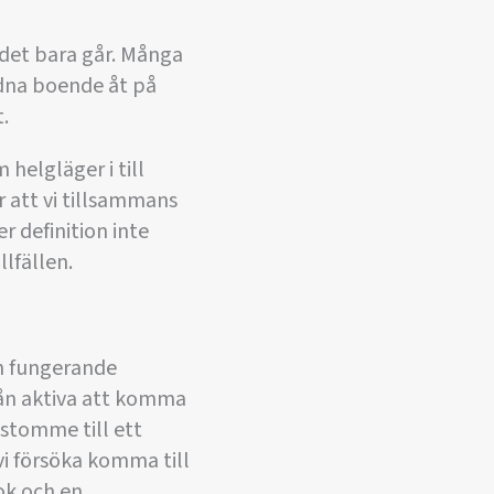
t det bara går. Många
rdna boende åt på
.
elgläger i till
 att vi tillsammans
r definition inte
lfällen.
en fungerande
från aktiva att komma
 stomme till ett
vi försöka komma till
ok och en