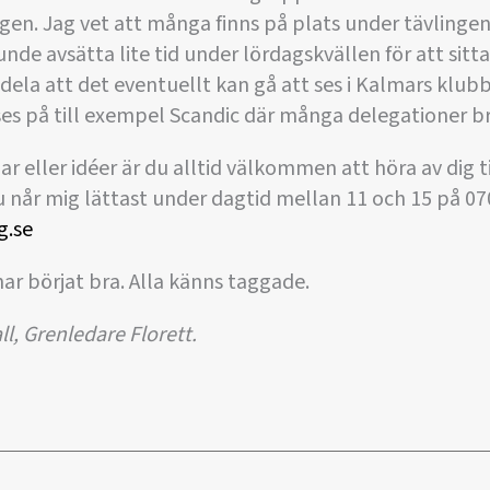
ngen. Jag vet att många finns på plats under tävlingen
nde avsätta lite tid under lördagskvällen för att sitta
ddela att det eventuellt kan gå att ses i Kalmars klu
 ses på till exempel Scandic där många delegationer b
r eller idéer är du alltid välkommen att höra av dig t
Du når mig lättast under dagtid mellan 11 och 15 på 07
g.se
har börjat bra. Alla känns taggade.
l, Grenledare Florett.