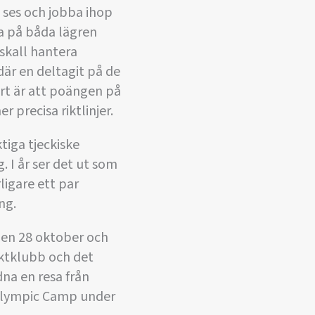
t ses och jobba ihop
ra på båda lägren
skall hantera
är en deltagit på de
art är att poängen på
 precisa riktlinjer.
ktiga tjeckiske
 I år ser det ut som
ligare ett par
ng.
den 28 oktober och
äktklubb och det
na en resa från
 Olympic Camp under