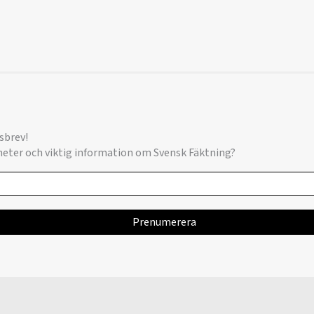
sbrev!
yheter och viktig information om Svensk Fäktning?