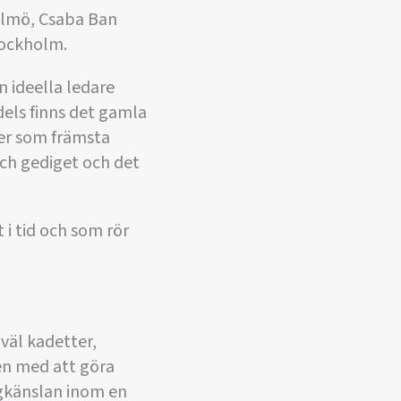
Malmö, Csaba Ban
tockholm.
n ideella ledare
dels finns det gamla
jer som främsta
och gediget och det
i tid och som rör
väl kadetter,
ken med att göra
agkänslan inom en