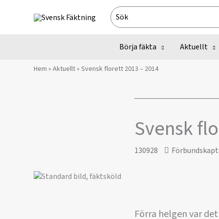
Hoppa
Search
till
for:
innehåll
Börja fäkta
Aktuellt
Hem
»
Aktuellt
»
Svensk florett 2013 – 2014
Svensk flo
130928
Förbundskapt
Förra helgen var det