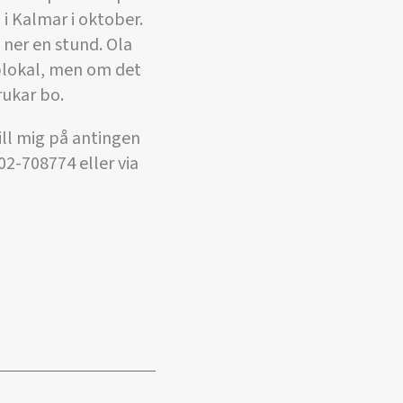
 i Kalmar i oktober.
 ner en stund. Ola
bblokal, men om det
rukar bo.
ill mig på antingen
02-708774 eller via