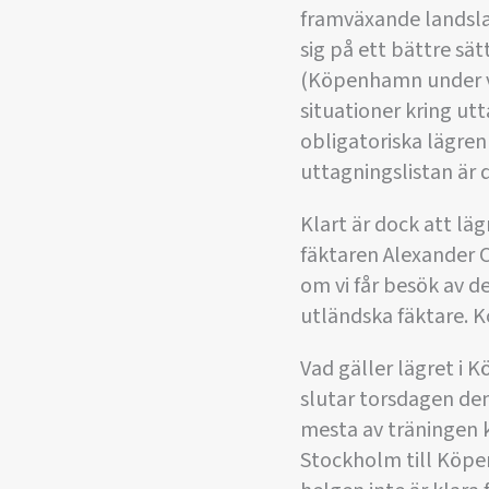
framväxande landslag
sig på ett bättre sä
(Köpenhamn under ve
situationer kring ut
obligatoriska lägren
uttagningslistan är d
Klart är dock att läg
fäktaren Alexander C
om vi får besök av de
utländska fäktare. Ko
Vad gäller lägret i
slutar torsdagen den
mesta av träningen 
Stockholm till Köpe