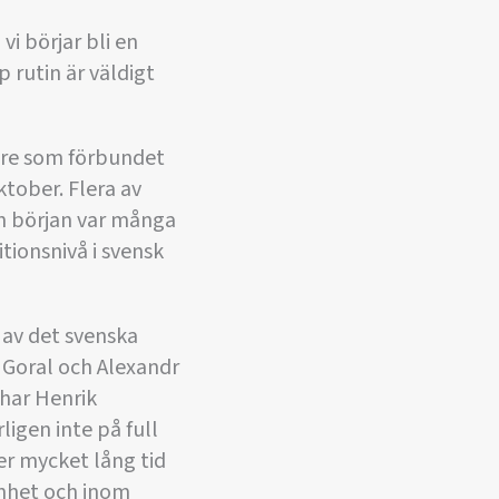
vi börjar bli en
 rutin är väldigt
tare som förbundet
ktober. Flera av
rån början var många
ionsnivå i svensk
 av det svenska
 Goral och Alexandr
 har Henrik
ligen inte på full
er mycket lång tid
änhet och inom