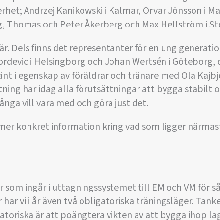
nerhet; Andrzej Kanikowski i Kalmar, Orvar Jönsson i 
g, Thomas och Peter Åkerberg och Max Hellström i S
är. Dels finns det representanter för en ung generatio
ordevic i Helsingborg och Johan Wertsén i Göteborg, 
änt i egenskap av föräldrar och tränare med Ola Kajb
ning har idag alla förutsättningar att bygga stabilt 
nga vill vara med och göra just det.
er konkret information kring vad som ligger närmast 
 som ingår i uttagningssystemet till EM och VM för så
 har vi i år även två obligatoriska träningsläger. Tan
atoriska är att poängtera vikten av att bygga ihop l