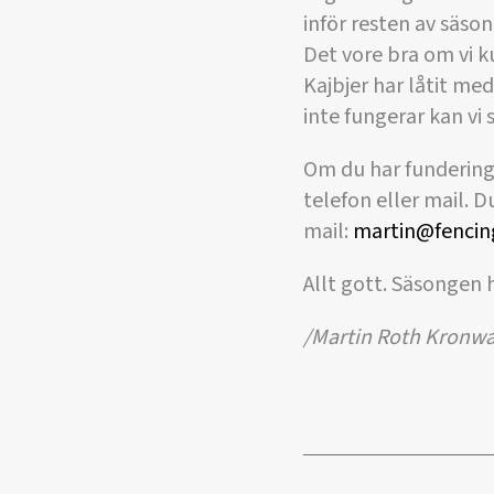
inför resten av säso
Det vore bra om vi ku
Kajbjer har låtit me
inte fungerar kan vi
Om du har funderinga
telefon eller mail. 
mail:
martin@fencin
Allt gott. Säsongen 
/Martin Roth Kronwal