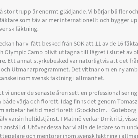
å stor trupp är enormt glädjande. Vi börjar bli fler och 
 fäktare som tävlar mer internationellt och bygger upp
svensk fäktning.
ckan har vi fått besked från SOK att 11 av de 16 fäk
 Olympic Camp blivit uttagna till lägret i slutet av o
are. Ett annat styrkebesked var naturligtvis att det f
et och Utmanarprogrammet. Det vittnar om en ny ambit
kanske inom svensk fäktning i allmänhet.
tt vi under de senaste åren sett en professionalisering
 både värja och florett. Idag finns det genom Tomasz
om arbetar heltid med florett i Stockholm. I Göteborg
lv varsin heltidstjänst. I Malmö verkar Dmitri Li, visser
m anställd. Utöver dessa har vi alla de ledare som und
ttepelare och mentorer inom svensk fäktning i allm