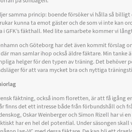
 förrän på söndagen.
ljer samma princip: boende försöker vi hålla så billig
brukar kunna ta emot gäster och de som vi inte kan o
sa i GFK’s fäkthall. Med lite samarbete kommer vi långt
enhamn och Göteborg har det även kommit förslag om h
är man samlar ihop också äldre fäktare. Min tanke är
mpliga helger för den typen av träning. Det behöver pe
dsläger för att vara mycket bra och nyttiga träningstil
iorlag
nsk fäktning, också inom floretten, är att få igång 
år finns det ett intresse både från förbundshåll och 
Hedenskog, Oskar Weinberger och Simon Rizell har vi en
ktiskt har en hel del potential. Under säsongen skall 
någon lag-VC med dessa fäktare. De kan bli ett dragl