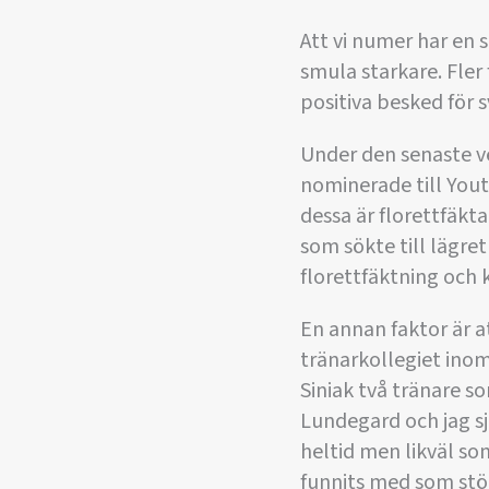
Att vi numer har en s
smula starkare. Fler
positiva besked för 
Under den senaste ve
nominerade till Youth
dessa är florettfäkt
som sökte till lägr
florettfäktning och 
En annan faktor är a
tränarkollegiet inom
Siniak två tränare s
Lundegard och jag sjä
heltid men likväl so
funnits med som stö