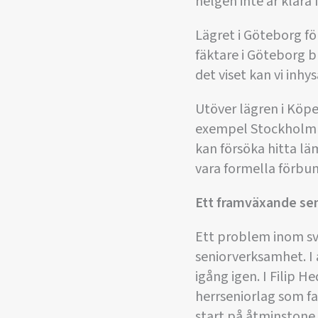
helgen inte är klara
Lägret i Göteborg fö
fäktare i Göteborg 
det viset kan vi inhy
Utöver lägren i Köp
exempel Stockholm d
kan försöka hitta lä
vara formella förbun
Ett framväxande sen
Ett problem inom sve
seniorverksamhet. I 
igång igen. I Filip 
herrseniorlag som fa
start på åtminstone 