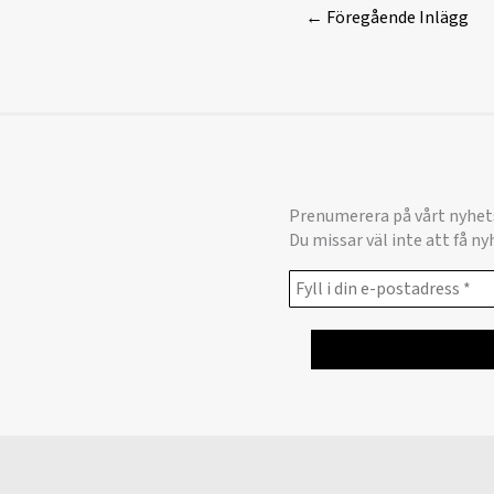
←
Föregående Inlägg
Prenumerera på vårt nyhet
Du missar väl inte att få n