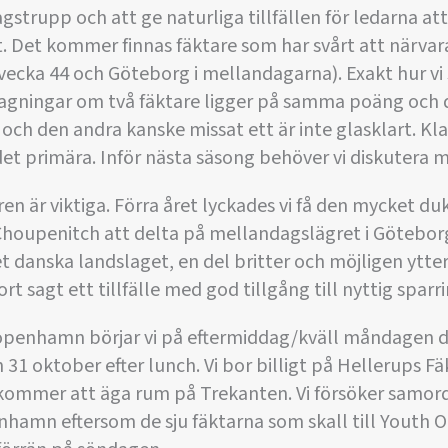
strupp och att ge naturliga tillfällen för ledarna at
tt. Det kommer finnas fäktare som har svårt att närva
cka 44 och Göteborg i mellandagarna). Exakt hur vi 
tagningar om två fäktare ligger på samma poäng och d
 och den andra kanske missat ett är inte glasklart. Kl
et primära. Inför nästa säsong behöver vi diskutera mer
ren är viktiga. Förra året lyckades vi få den mycket du
houpenitch att delta på mellandagslägret i Göteborg.
t danska landslaget, en del britter och möjligen ytter
rt sagt ett tillfälle med god tillgång till nyttig sparri
 Köpenhamn börjar vi på eftermiddag/kväll måndagen 
 31 oktober efter lunch. Vi bor billigt på Hellerups F
kommer att äga rum på Trekanten. Vi försöker samord
nhamn eftersom de sju fäktarna som skall till Youth