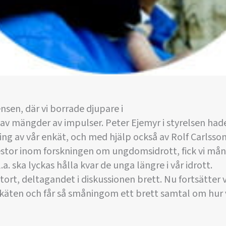
sen, där vi borrade djupare i
v mängder av impulser. Peter Ejemyr i styrelsen hade
ng av vår enkät, och med hjälp också av Rolf Carlsson
estor inom forskningen om ungdomsidrott, fick vi må
l.a. ska lyckas hålla kvar de unga längre i vår idrott.
rt, deltagandet i diskussionen brett. Nu fortsätter v
nkäten och får så småningom ett brett samtal om hur 