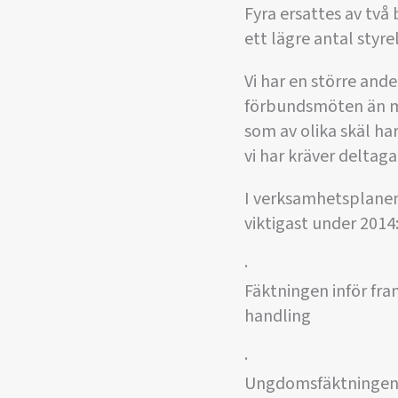
Fyra ersattes av tv
ett lägre antal styr
Vi har en större and
förbundsmöten än må
som av olika skäl ha
vi har kräver deltag
I verksamhetsplanen
viktigast under 2014
·
Fäktningen inför fram
handling
·
Ungdomsfäktninge