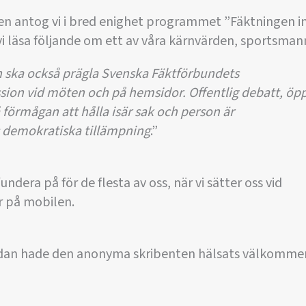
 antog vi i bred enighet programmet ”Fäktningen in
vi läsa följande om ett av våra kärnvärden, sportsma
ska också prägla Svenska Fäktförbundets
sion vid möten och på hemsidor. Offentlig debatt, öp
 förmågan att hålla isär sak och person är
demokratiska tillämpning
.”
undera på för de flesta av oss, när vi sätter oss vid
r på mobilen.
sedan hade den anonyma skribenten hälsats välkomm