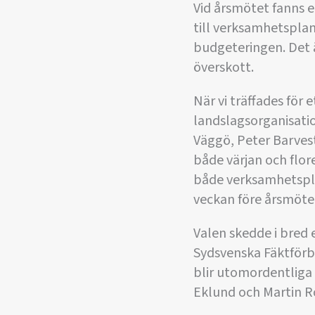
Vid årsmötet fanns e
till verksamhetsplan
budgeteringen. Det ä
överskott.
När vi träffades för 
landslagsorganisation
Väggö, Peter Barvest
både värjan och flor
både verksamhetsplan
veckan före årsmötet
Valen skedde i bred 
Sydsvenska Fäktförb
blir utomordentliga 
Eklund och Martin R