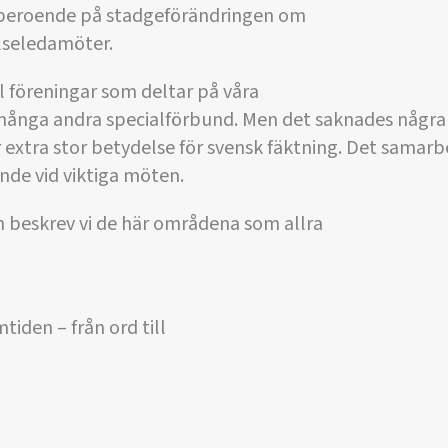
å beroende på stadgeförändringen om
elseledamöter.
el föreningar som deltar på våra
nga andra specialförbund. Men det saknades några 
r extra stor betydelse för svensk fäktning. Det samarb
ande vid viktiga möten.
 beskrev vi de här områdena som allra
:
tiden – från ord till
n