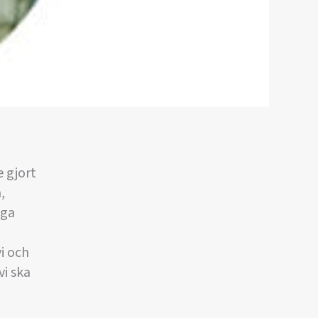
 gjort
,
nga
i och
vi ska