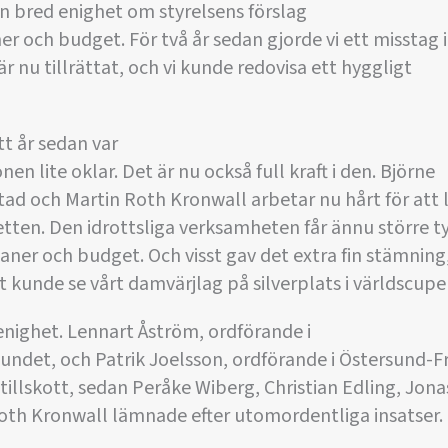
n bred enighet om styrelsens förslag
er och budget. För två år sedan gjorde vi ett misstag i
r nu tillrättat, och vi kunde redovisa ett hyggligt
ett år sedan var
en lite oklar. Det är nu också full kraft i den. Björne
ad och Martin Roth Kronwall arbetar nu hårt för att l
etten. Den idrottsliga verksamheten får ännu större t
er och budget. Och visst gav det extra fin stämning,
 kunde se vårt damvärjlag på silverplats i världscupe
enighet. Lennart Åström, ordförande i
undet, och Patrik Joelsson, ordförande i Östersund-F
tillskott, sedan Peråke Wiberg, Christian Edling, Jona
oth Kronwall lämnade efter utomordentliga insatser.