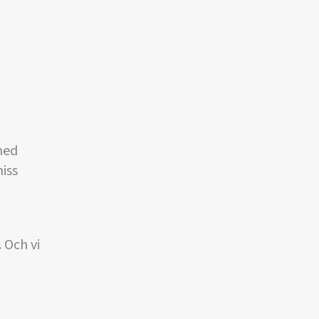
med
iss
 Och vi