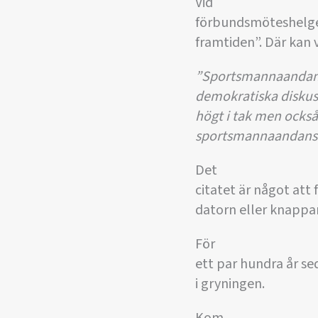
Vid
förbundsmöteshelgen
framtiden”. Där kan 
”Sportsmannaandan 
demokratiska diskus
högt i tak men också
sportsmannaandans 
Det
citatet är något att f
datorn eller knappa
För
ett par hundra år 
i gryningen.