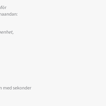
för
nnaandan:
penhet,
en med sekonder