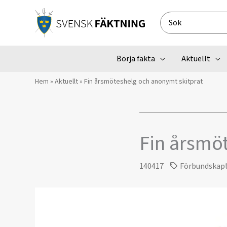
Hoppa
till
Search
innehåll
for:
Börja fäkta
Aktuellt
Hem
»
Aktuellt
»
Fin årsmöteshelg och anonymt skitprat
Fin årsmö
140417
Förbundskap