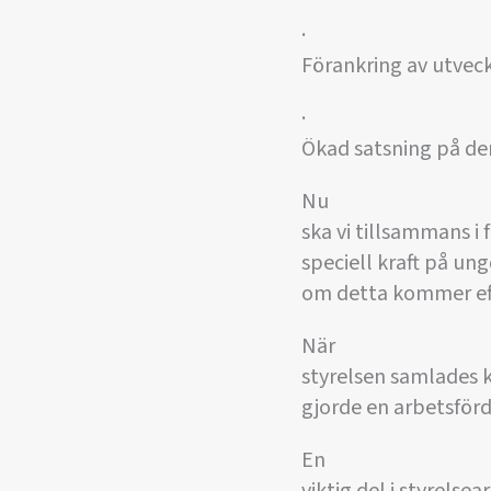
·
Förankring av utvec
·
Ökad satsning på de
Nu
ska vi tillsammans 
speciell kraft på un
om detta kommer ef
När
styrelsen samlades 
gjorde en arbetsför
En