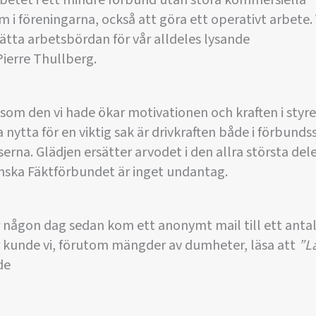
earbetet i ett mindre förbund utan stora kommersiella
om i föreningarna, också att göra ett operativt arbete. 
lätta arbetsbördan för vår alldeles lysande
ierre Thullberg.
om den vi hade ökar motivationen och kraften i styre
 nytta för en viktig sak är drivkraften både i förbunds
serna. Glädjen ersätter arvodet i den allra största del
enska Fäktförbundet är inget undantag.
r någon dag sedan kom ett anonymt mail till ett anta
är kunde vi, förutom mängder av dumheter, läsa att
”La
de