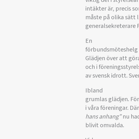
viktig del i styrels
intäkter är, precis s
måste på olika sätt 
generalsekreterare P
En
förbundsmöteshelg s
Glädjen över att göra
och i föreningsstyrel
av svensk idrott. Sv
Ibland
grumlas glädjen. Fö
i våra föreningar. D
hans anhang”
nu ha
blivit omvalda.