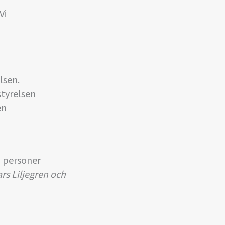
Vi
lsen.
styrelsen
en
l personer
rs Liljegren och