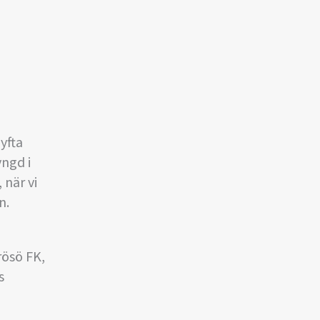
yfta
yngd i
 när vi
n.
rösö FK,
s