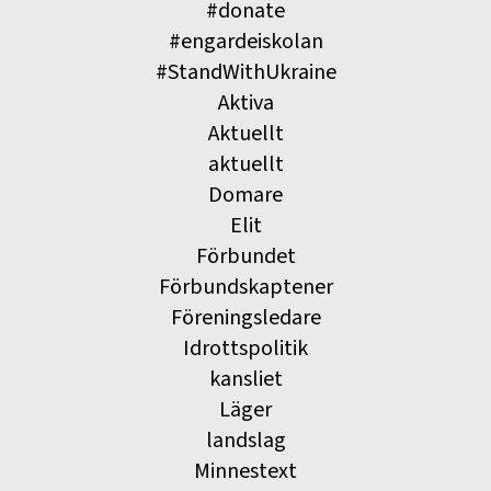
#donate
#engardeiskolan
#StandWithUkraine
Aktiva
Aktuellt
aktuellt
Domare
Elit
Förbundet
Förbundskaptener
Föreningsledare
Idrottspolitik
kansliet
Läger
landslag
Minnestext