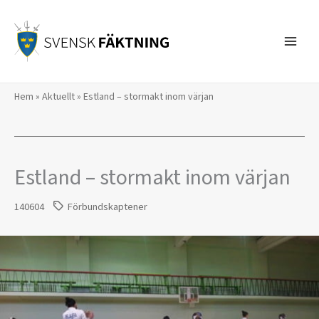
Hoppa
till
innehåll
Hem
»
Aktuellt
»
Estland – stormakt inom värjan
Estland – stormakt inom värjan
140604
Förbundskaptener