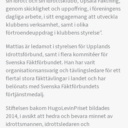
sin idrott och sin idrottsklubb, Upsala Fäktning,
genom skicklighet och uppoffring, i föreningens
dagliga arbete, i sitt engagemang att utveckla
klubbens verksamhet, samt i olika
förtroendeuppdrag i klubbens styrelse”.
Mattias är ledamot i styrelsen för Upplands
Idrottsförbund, samt i flera kommitéer för
Svenska Fäktförbundet. Han har varit
organisationsansvarig och tävlingsledare för ett
flertal stora fäkttävlingar i landet och har
belönats med Svenska Fäktförbundets
förtjänstmedalj.
Stiftelsen bakom HugoLevinPriset bildades
2014, i avsikt att hedra och bevara minnet av
idrottsmannen, idrottsledaren och