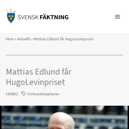
Hoppa
till
innehåll
Hem
»
Aktuellt
»
Mattias Edlund får HugoLevinpriset
Mattias Edlund får
HugoLevinpriset
160802
Förbundskaptener