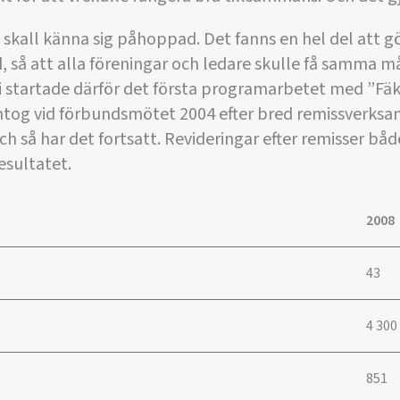
skall känna sig påhoppad. Det fanns en hel del att gö
, så att alla föreningar och ledare skulle få samma 
. Vi startade därför det första programarbetet med ”Fä
ntog vid förbundsmötet 2004 efter bred remissverksam
h så har det fortsatt. Revideringar efter remisser bå
resultatet.
2008
43
4 300
851