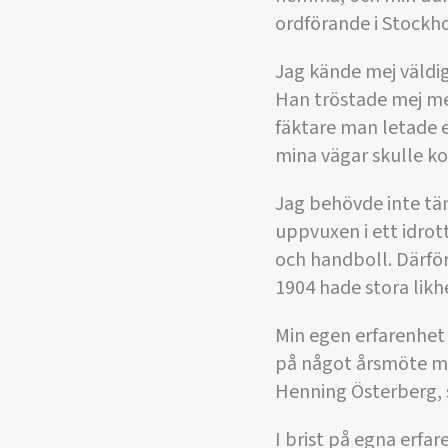
ordförande i Stockh
Jag kände mej väldig
Han tröstade mej med
fäktare man letade e
mina vägar skulle ko
Jag behövde inte tän
uppvuxen i ett idrot
och handboll. Därfö
1904 hade stora likh
Min egen erfarenhet
på något årsmöte me
Henning Österberg, 
I brist på egna erfar