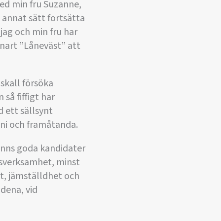
 med min fru Suzanne,
å annat sätt fortsätta
 jag och min fru har
 snart ”Låneväst” att
 skall försöka
så fiffigt har
 ett sällsynt
oni och framåtanda.
finns goda kandidater
agsverksamhet, minst
et, jämställdhet och
dena, vid