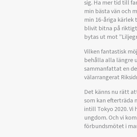
sig. Ha mer tid till 
min bästa vän och mit
min 16-åriga kärlek t
blivit bitna på rikti
bytas ut mot ”Liljeg
Vilken fantastisk möj
behålla alla längre 
sammanfattat en del 
välarrangerat Riksid
Det känns nu rätt at
som kan efterträda m
intill Tokyo 2020. Vi
ungdom. Och vi komme
förbundsmötet i mar