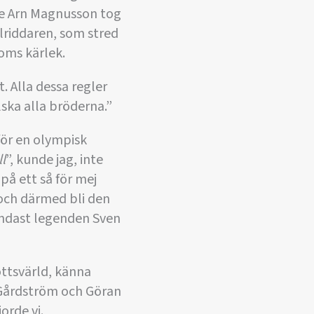
nge Arn Magnusson tog
elriddaren, som stred
doms kärlek.
t. Alla dessa regler
ska alla bröderna.”
för en olympisk
l
”, kunde jag, inte
på ett så för mej
 och därmed bli den
Endast legenden Sven
ottsvärld, känna
a Gårdström och Göran
orde vi.