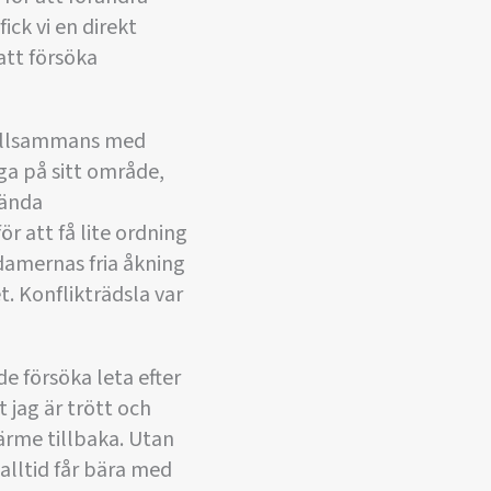
ick vi en direkt
att försöka
 tillsammans med
a på sitt område,
kända
ör att få lite ordning
 damernas fria åkning
. Konflikträdsla var
e försöka leta efter
t jag är trött och
värme tillbaka. Utan
 alltid får bära med