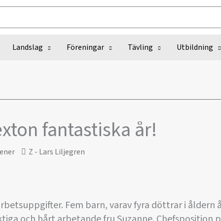
Landslag
Föreningar
Tävling
Utbildning
exton fantastiska år!
ener
Z - Lars Liljegren
rbetsuppgifter. Fem barn, varav fyra döttrar i åldern å
iga och hårt arbetande fru Suzanne. Chefsposition