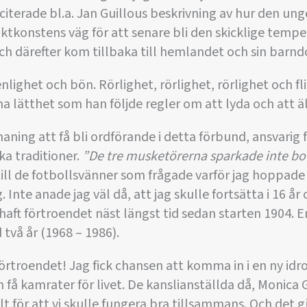
 citerade bl.a. Jan Guillous beskrivning av hur den u
fäktkonstens väg för att senare bli den skicklige temp
och därefter kom tillbaka till hemlandet och sin barn
enlighet och bön. Rörlighet, rörlighet, rörlighet och fli
 lätthet som han följde regler om att lyda och att äl
maning att få bli ordförande i detta förbund, ansvarig 
ka traditioner.
”De tre musketörerna sparkade inte bol
till de fotbollsvänner som frågade varför jag hoppade 
nte anade jag väl då, att jag skulle fortsätta i 16 år
aft förtroendet näst längst tid sedan starten 1904. 
 två år (1968 – 1986).
 förtroendet! Jag fick chansen att komma in i en ny idr
 få kamrater för livet. De kanslianställda då, Monic
t för att vi skulle fungera bra tillsammans. Och det gj