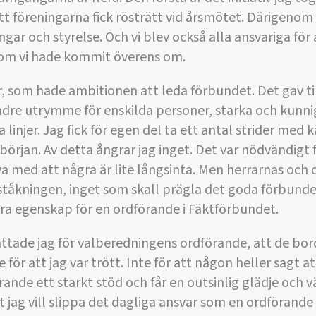
t föreningarna fick rösträtt vid årsmötet. Därigenom f
gar och styrelse. Och vi blev också alla ansvariga för 
om vi hade kommit överens om.
ser, som hade ambitionen att leda förbundet. Det gav
re utrymme för enskilda personer, starka och kunnig
a linjer. Jag fick för egen del ta ett antal strider med 
början. Av detta ångrar jag inget. Det var nödvändigt f
va med att några är lite långsinta. Men herrarnas och
tåkningen, inget som skall prägla det goda förbundet
ra egenskap för en ordförande i Fäktförbundet.
ättade jag för valberedningens ordförande, att de bord
 för att jag var trött. Inte för att någon heller sagt at
rande ett starkt stöd och får en outsinlig glädje och 
t jag vill slippa det dagliga ansvar som en ordförande