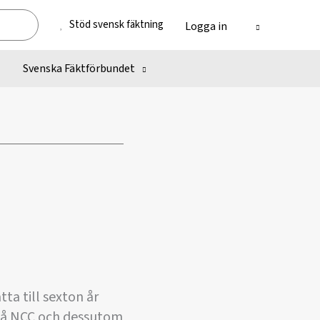
Stöd svensk fäktning
Logga in
Svenska Fäktförbundet
tta till sexton år
 på NCC och dessutom