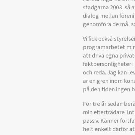
stadgarna 2003, så at
dialog mellan förenin
genomföra de mål s
Vi fick också styrel
programarbetet mind
att driva egna privat
fäktpersonligheter i 
och reda. Jag kan le
är en gren inom kons
på den tiden ingen b
För tre år sedan ber
min efterträdare. Inte
passiv. Känner fortfa
helt enkelt därför at