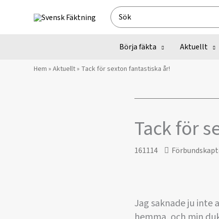
Hoppa
Search
till
for:
innehåll
Börja fäkta
Aktuellt
Hem
»
Aktuellt
»
​Tack för sexton fantastiska år!
​Tack för s
161114
Förbundskapt
Jag saknade ju inte a
hemma, och min dukt