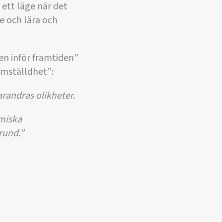
 ett läge när det
e och lära och
ngen inför framtiden”
ämställdhet”:
randras olikheter.
omiska
grund.”