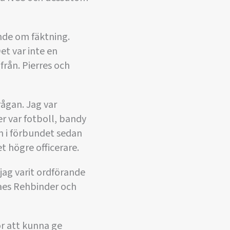
unde om fäktning.
t var inte en
från. Pierres och
rågan. Jag var
er var fotboll, bandy
n i förbundet sedan
t högre officerare.
ag varit ordförande
aes Rehbinder och
för att kunna ge