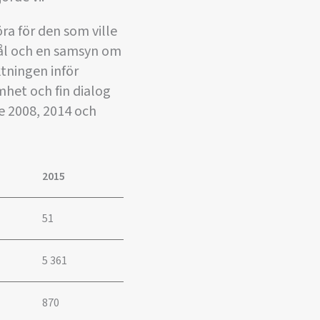
ra för den som ville
mål och en samsyn om
ktningen inför
het och fin dialog
de 2008, 2014 och
2015
51
5 361
870