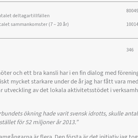
8004
talet deltagartillfällen
ntalet sammankomster (7 – 20 år)
1001
346
öter och ett bra kansli har i en fin dialog med förenin
iskt mycket starkare under de år jag har fått vara med.
år utveckling av det lokala aktivitetsstödet i verksam
ndets ökning hade varit svensk idrotts, skulle antalet
stället för 52 miljoner år 2013.”
ramgångarna är flera. Den första är det initiativ jag tog