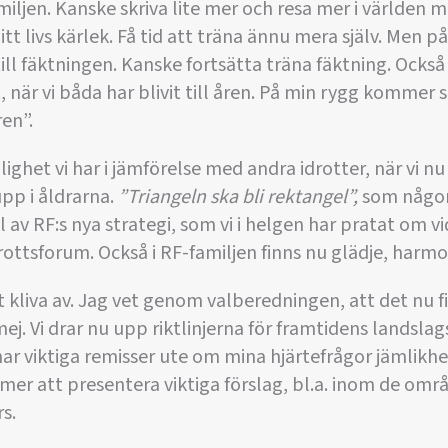
familjen. Kanske skriva lite mer och resa mer i världen
t livs kärlek. Få tid att träna ännu mera själv. Men p
ill fäktningen. Kanske fortsätta träna fäktning. Också
gt, när vi båda har blivit till åren. På min rygg kommer
ren”.
lighet vi har i jämförelse med andra idrotter, när vi nu
upp i åldrarna.
”Triangeln ska bli rektangel”,
som någon 
av RF:s nya strategi, som vi i helgen har pratat om vid
rottsforum. Också i RF-familjen finns nu glädje, harm
t kliva av. Jag vet genom valberedningen, att det nu 
ej. Vi drar nu upp riktlinjerna för framtidens landsl
 har viktiga remisser ute om mina hjärtefrågor jämlikh
r att presentera viktiga förslag, bl.a. inom de områ
s.