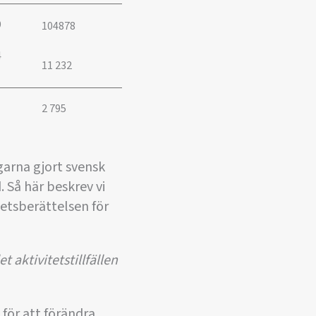
9
104878
4
11 232
2 795
garna gjort svensk
 Så här beskrev vi
hetsberättelsen för
 aktivitetstillfällen
 för att förändra