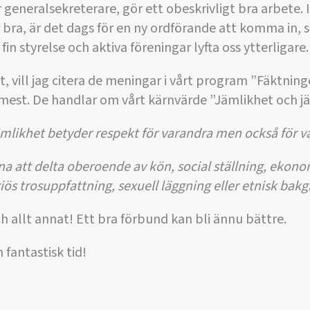
 generalsekreterare, gör ett obeskrivligt bra arbete. I
 bra, är det dags för en ny ordförande att komma in, s
n styrelse och aktiva föreningar lyfta oss ytterligare.
 sist, vill jag citera de meningar i vårt program ”Fäktni
 mest. De handlar om vårt kärnvärde ”Jämlikhet och j
mlikhet betyder respekt för varandra men också för va
na att delta oberoende av kön, social ställning, ekon
giös trosuppfattning, sexuell läggning eller etnisk bak
ch allt annat! Ett bra förbund kan bli ännu bättre.
n fantastisk tid!