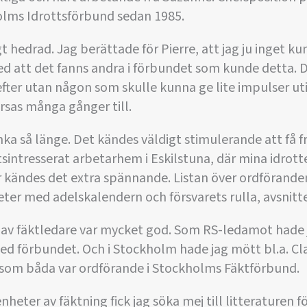
olms Idrottsförbund sedan 1985.
t hedrad. Jag berättade för Pierre, att jag ju inget k
 att det fanns andra i förbundet som kunde detta. De
fter utan någon som skulle kunna ge lite impulser uti
rsas många gånger till.
ka så länge. Det kändes väldigt stimulerande att få f
tsintresserat arbetarhem i Eskilstuna, där mina idrott
r kändes det extra spännande. Listan över ordförande
eter med adelskalendern och försvarets rulla, avsnitte
 av fäktledare var mycket god. Som RS-ledamot hade j
d förbundet. Och i Stockholm hade jag mött bl.a. Cl
som båda var ordförande i Stockholms Fäktförbund.
enheter av fäktning fick jag söka mej till litteraturen 