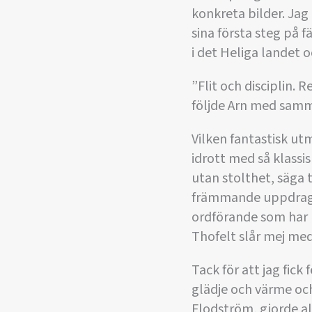
konkreta bilder. Jag
sina första steg på 
i det Heliga landet 
”Flit och disciplin. R
följde Arn med samma
Vilken fantastisk ut
idrott med så klassis
utan stolthet, säga 
främmande uppdrag. I
ordförande som har h
Thofelt slår mej med
Tack för att jag fick
glädje och värme och
Flodström, gjorde all