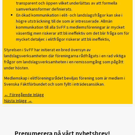
transparent och öppen vilket underlättas av att formella
samverkansformer definierats.
En ökad kommunikation i elit- och landslagsfrågor kan ske i
högre utsträckning till de som är intresserade. Allmän
kommunikation till alla SvFF:s medlemsföreningar är mycket
väsentlig men riskerar att bli ineffektiv om det blir fråga om för
mycket detaljer. i elitfrågor riskerar att bli ineffektiv,
Styrelsen i SvFF har initierat en bred översyn av
landslagsverksamheten där föreningarna rådfrågats i en rad viktiga
frågor om landslagsverksamheten i en remissomgång som pågått
under hösten.
Medlemskap i elitföreningsrådet beviljas förening som är medlem i
Svenska Fäktförbundet och som fyllt i inträdesansökan.
←
Föregående Inlägg
Nästa Inlägg
→
Prenumerera på vårt nyhetsbrev!