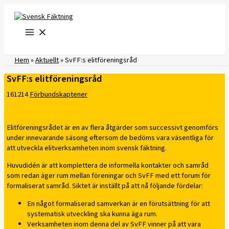
Hoppa
till
innehåll
Hem
»
Aktuellt
»
SvFF:s elitföreningsråd
SvFF:s elitföreningsråd
161214
Förbundskaptener
Elitföreningsrådet är en av flera åtgärder som successivt genomförs
under innevarande säsong eftersom de bedöms vara väsentliga för
att utveckla elitverksamheten inom svensk fäktning.
Huvudidén är att komplettera de informella kontakter och samråd
som redan äger rum mellan föreningar och SvFF med ett forum för
formaliserat samråd. Siktet är inställt på att nå följande fördelar:
En något formaliserad samverkan är en förutsättning för att
systematisk utveckling ska kunna äga rum.
Verksamheten inom denna del av SvFF vinner på att vara