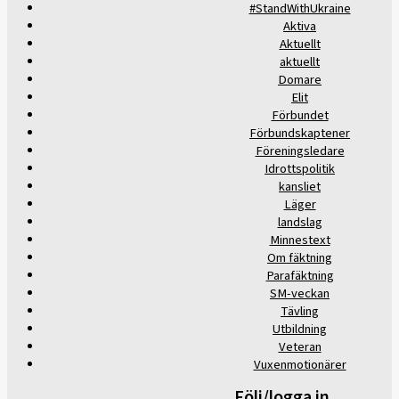
#StandWithUkraine
Aktiva
Aktuellt
aktuellt
Domare
Elit
Förbundet
Förbundskaptener
Föreningsledare
Idrottspolitik
kansliet
Läger
landslag
Minnestext
Om fäktning
Parafäktning
SM-veckan
Tävling
Utbildning
Veteran
Vuxenmotionärer
Följ/logga in