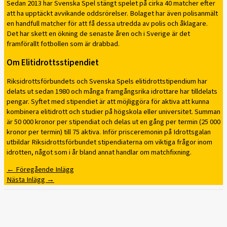
Sedan 2013 har Svenska Spel stängt spelet på cirka 40 matcher efter
att ha upptäckt avvikande oddsrörelser. Bolaget har även polisanmält
en handfull matcher för att få dessa utredda av polis och åklagare.
Det har skett en ökning de senaste åren och i Sverige är det
framförallt fotbollen som är drabbad.
Om Elitidrottsstipendiet
Riksidrottsförbundets och Svenska Spels elitidrottstipendium har
delats ut sedan 1980 och många framgångsrika idrottare har tilldelats
pengar. Syftet med stipendiet är att möjliggöra för aktiva att kunna
kombinera elitidrott och studier på högskola eller universitet. Summan
är 50 000 kronor per stipendiat och delas ut en gång per termin (25 000
kronor per termin) till 75 aktiva. Inför prisceremonin på Idrottsgalan
utbildar Riksidrottsförbundet stipendiaterna om viktiga frågor inom
idrotten, något som i år bland annat handlar om matchfixning.
←
Föregående Inlägg
Nästa Inlägg
→