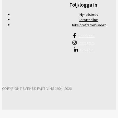
Följ/logga in
Nyhetsbrev
Idrottonline
Riksidrottsförbundet
Facebook
Instagram
Linkedin
COPYRIGHT SVENSK FÄKTNING 1904–2026