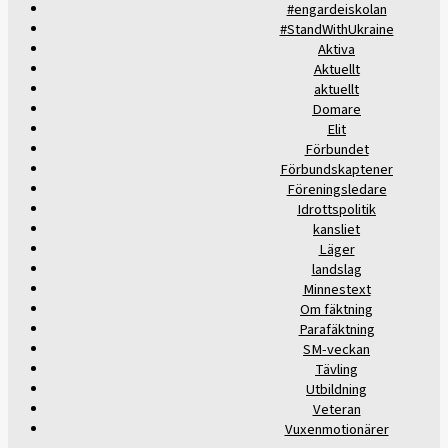
#engardeiskolan
#StandWithUkraine
Aktiva
Aktuellt
aktuellt
Domare
Elit
Förbundet
Förbundskaptener
Föreningsledare
Idrottspolitik
kansliet
Läger
landslag
Minnestext
Om fäktning
Parafäktning
SM-veckan
Tävling
Utbildning
Veteran
Vuxenmotionärer