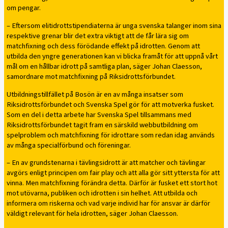
om pengar.
– Eftersom elitidrottstipendiaterna är unga svenska talanger inom sina
respektive grenar blir det extra viktigt att de får lära sig om
matchfixning och dess förödande effekt på idrotten. Genom att
utbilda den yngre generationen kan vi blicka framåt för att uppnå vårt
mål om en hållbar idrott på samtliga plan, säger Johan Claesson,
samordnare mot matchfixning på Riksidrottsförbundet.
Utbildningstillfället på Bosön är en av många insatser som
Riksidrottsförbundet och Svenska Spel gör för att motverka fusket.
Som en del i detta arbete har Svenska Spel tillsammans med
Riksidrottsförbundet tagit fram en särskild webbutbildning om
spelproblem och matchfixning för idrottare som redan idag används
av många specialförbund och föreningar.
– En av grundstenarna i tävlingsidrott är att matcher och tävlingar
avgörs enligt principen om fair play och att alla gör sitt yttersta för att
vinna. Men matchfixning förändra detta. Därför är fusket ett stort hot
mot utövarna, publiken och idrotten i sin helhet. Att utbilda och
informera om riskerna och vad varje individ har för ansvar är därför
väldigt relevant för hela idrotten, säger Johan Claesson.