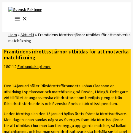
Hoppa
till
innehåll
Hem
»
Aktuellt
»
​Framtidens idrottsstjärnor utbildas för att motverka
matchfixning
​Framtidens idrottsstjärnor utbildas för att motverka
matchfixning
180112
Förbundskaptener
Den 14 januari håller Riksidrottsförbundets Johan Claesson en
utbildning i spelansvar och matchfixning på Bosön, Lidingö. Deltagare
vid tillfället är unga svenska elitidrottare som beviljats pengar från
Riksidrottsförbundets och Svenska Spels elitidrottsstipendium.
Under Idrottsgalan den 15 januari hyllas årets främsta idrottsutövare.
Men dagen innan samlas några av Sveriges framtida idrottsstjärnor
för att utbildas i hur man kan förebygga uppgjorda matcher, så kallad
matchfixning, och hur man som idrottsutövare ska förhålla sig till spel