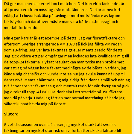
Då ger man med säkerhet bort matchen. Det korrekta tänkandet är
att provocera fram misstag från motståndaren. Därför är mycket
viktigt att i huvudsak åka på tävlingar med motståndare av lagom
fäktstyrka och därutöver måste man vara både fäktmässigt och
mentalt förberedd.
Min egen karriär är ett exempel på detta. Jag var florettfäktare och
eftersom Sverige arrangerade VM 1973 så fick jag fäkta VM redan
som 18-åring. Jag var inte fäktmässigt eller mentalt redo för detta.
Jag gick vidare ett par omgångar men lyckades inte kvalificera mig till
de topp-24 fäktarna. Hyfsat resultat kan man tycka men problemet
var att jag på vägen hade fäktat med några av de bästa i världen, jag
kände mig chanslös och kunde inte se hur jag skulle kunna nå upp till
deras nivå. Mentalt hämtade jag mig aldrig från denna smäll och när jag
två år senare var fäktmässig och mentalt redo för världscupen så gick
jag direkt till topp-4 i WC i Heidenheim i ett startfält på 350 fäktare,
men då på värja. Hade jag fått en mer normal matchning så hade jag
säkert kunnat hävda mig på florett.
Slutord
Givet diskussionen ovan så anser jag mycket starkt att svensk
fäktning tar en mycket stor risk om vi fortsätter skicka fäktare till