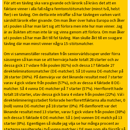
För att en tävling ska vara givande och lärorik så krävs det att en
fäktare vinner i alla fall några femtonstötsmatcher (minst två, helst
fler) i en tävling. Om detta inte inträffar så har tävlingen varken varit
särskilt lärorik eller givande. Om man åker över halva Europa och åker
ut i poulen så har man lärt sig att förlora men inte hur man vinner. Jag
är av åsikten att man inte lär sig vinna genom att förlora. Om man åker
ut i poulen så har man åkt till fel tävling. Man skulle åkt till en svagare
tävling där man minst vinner några 15-stötsmatcher.
Om vi sammanställer resultaten från seniorvärldscuper under förra
säsongen så kan man se att herrvärja hade totalt 28 starter och av
dessa gick 17 vidare från poulen (61%) och dessa 17 fäktade 27
direkteliminationsmatcher (DE-matcher). Så 10 vunna DE-matcher på
28 starter (36%). På damvärja var det liknande resultat med 7 starter
varav 4 gick vidare från poulen (57%), och av dessa 4 fäktade 8 DE-
matcher. Så 4 vunna DE-matcher på 7 starter (57%). Herrflorett hade
totalt 18 starter, utav dessa gick bara 4 vidare från poulen (22%). Väl i
direktelimineringsstadiet förlorade herrflorettfäktarna alla matcher, 0
(noll) vunna DE-matcher på 18 starter (0%). På damflorett var det
liknande resultat med 13 starter, varav 5 gick vidare från poulen (38%)
och dessa 5 fäktade 6 DE-matcher. Så 1 (en) vunnen DE-match på 13
starter (8%). Egentligen så skulle jag vilja se hur många procent av
starterna resulterade i två vunna matcher i DE men som alla förstår så