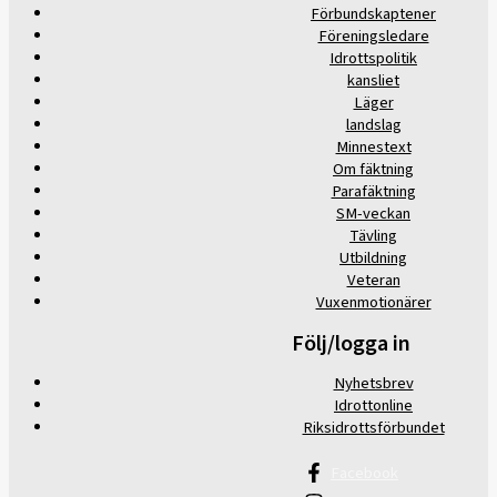
Förbundskaptener
Föreningsledare
Idrottspolitik
kansliet
Läger
landslag
Minnestext
Om fäktning
Parafäktning
SM-veckan
Tävling
Utbildning
Veteran
Vuxenmotionärer
Följ/logga in
Nyhetsbrev
Idrottonline
Riksidrottsförbundet
Facebook