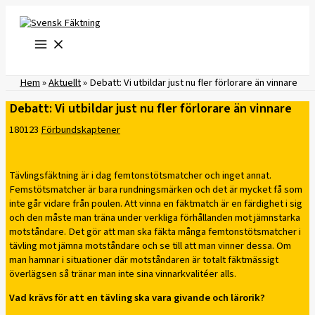
Hoppa
till
innehåll
Hem
»
Aktuellt
»
Debatt: Vi utbildar just nu fler förlorare än vinnare
Debatt: Vi utbildar just nu fler förlorare än vinnare
180123
Förbundskaptener
Tävlingsfäktning är i dag femtonstötsmatcher och inget annat.
Femstötsmatcher är bara rundningsmärken och det är mycket få som
inte går vidare från poulen. Att vinna en fäktmatch är en färdighet i sig
och den måste man träna under verkliga förhållanden mot jämnstarka
motståndare. Det gör att man ska fäkta många femtonstötsmatcher i
tävling mot jämna motståndare och se till att man vinner dessa. Om
man hamnar i situationer där motståndaren är totalt fäktmässigt
överlägsen så tränar man inte sina vinnarkvalitéer alls.
Vad krävs för att en tävling ska vara givande och lärorik?