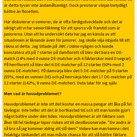
är detta tyvärr inte ändamålsenligt. Dock presterar värjan betydligt
bättre än floretten.
Här diskuterar vi seniorer, de är ofta färdigutvecklade och det är
viktigt att vi har seniorfäktning för att sporra vår framtid som är
juniorerna. Utan att ha undersökt data har jag en känsla av att
situationen är liknande även för juniorer. Jag skulle vilja inbjuda till att
räkna ut detta. Jag tittade på JWC i Udine nyligen och kunde
konstatera att på 7 starter på damflorett så blev det bara en DE-
match (14% med 0 vunna DE-matcher och 4 fäkterskor med 0 segrar).
På herrflorett så blev det 6 DE-matcher på 12 starter (50% med 2
vunna DE-matcher). På damvärja blev det 5 DE-matcher på 9 starter
(55%, med en vunnen DE) och på herrvärja blev det 17 DE-matcher på
12 starter (142%, 8 vunna DE-matcher). Data talar för sig själv.
Men vad är huvudproblemet?
Huvudproblemet är inte att det kostar en massa pengar att åka på fel
tävlingar. Inte heller att det är bortkastad tid och att man kunde gjort
något bättre under den tiden. Huvudproblemet är att fäktare som
åker till fel tävlingar löper risken att bli desillusionerade. ”De andra är
så bra så jag kommer aldrig att slå dem.” Vidare kan man hamna i det
felaktiga tänkandet att man måste chansa för att slå bättre fäktare.