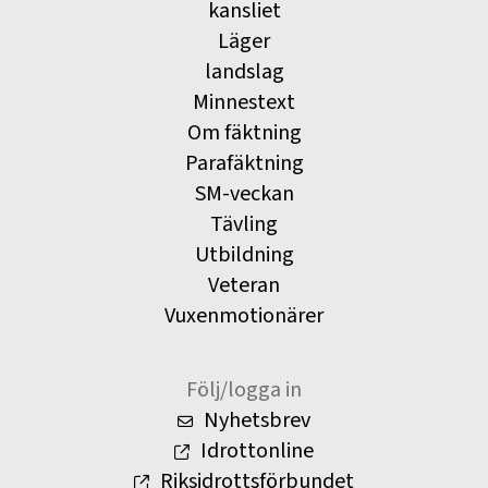
kansliet
Läger
landslag
Minnestext
Om fäktning
Parafäktning
SM-veckan
Tävling
Utbildning
Veteran
Vuxenmotionärer
Följ/logga in
Nyhetsbrev
Idrottonline
Riksidrottsförbundet