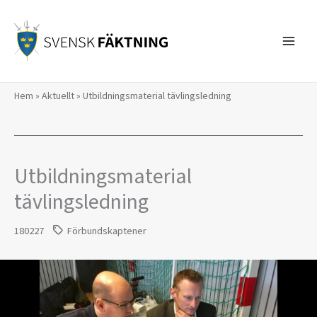
Hoppa
till
innehåll
Hem
»
Aktuellt
»
​Utbildningsmaterial tävlingsledning
​Utbildningsmaterial
tävlingsledning
180227
Förbundskaptener