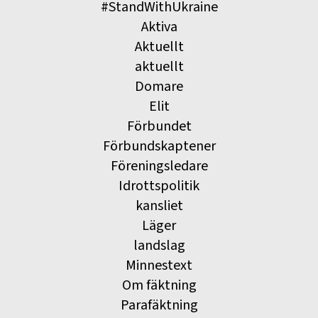
#StandWithUkraine
Aktiva
Aktuellt
aktuellt
Domare
Elit
Förbundet
Förbundskaptener
Föreningsledare
Idrottspolitik
kansliet
Läger
landslag
Minnestext
Om fäktning
Parafäktning