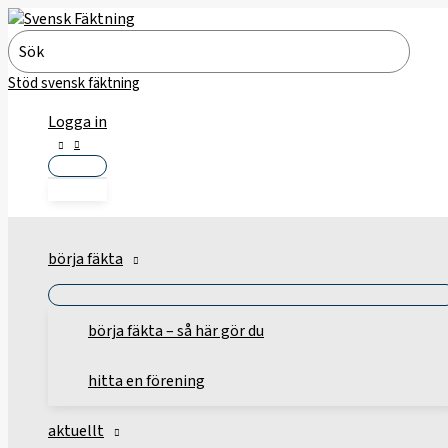
Hoppa
till
Search
innehåll
for:
Stöd svensk fäktning
Logga in
börja fäkta
börja fäkta – så här gör du
hitta en förening
aktuellt