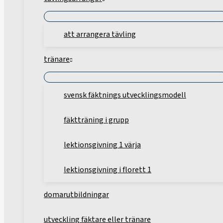
att arrangera tävling
tränare
svensk fäktnings utvecklingsmodell
fäktträning i grupp
lektionsgivning 1 värja
lektionsgivning i florett 1
domarutbildningar
utveckling fäktare eller tränare