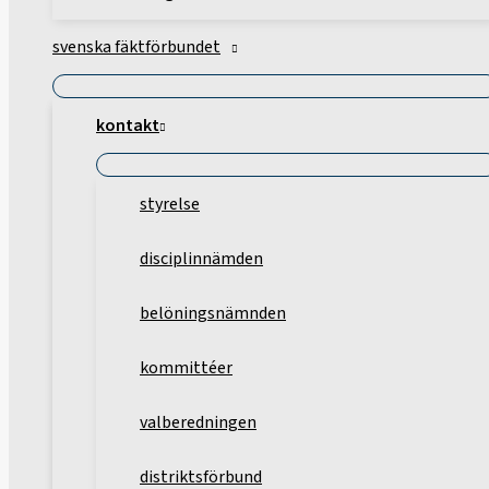
svenska fäktförbundet
kontakt
styrelse
disciplinnämden
belöningsnämnden
kommittéer
valberedningen
distriktsförbund