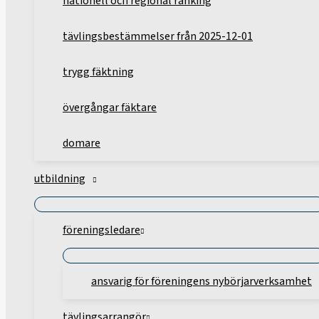
nationell och regional ranking
tävlingsbestämmelser från 2025-12-01
trygg fäktning
övergångar fäktare
domare
utbildning
föreningsledare
ansvarig för föreningens nybörjarverksamhet
tävlingsarrangör