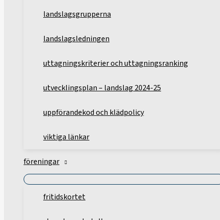
landslagsgrupperna
landslagsledningen
uttagningskriterier och uttagningsranking
utvecklingsplan – landslag 2024-25
uppförandekod och klädpolicy
viktiga länkar
föreningar
fritidskortet