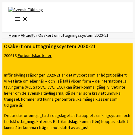
Hoppa
till
innehåll
Hem
»
Aktuellt
»
Osäkert om uttagningssystem 2020-21
Osäkert om uttagningssystem 2020-21
200618
Förbundskaptener
Inför tävlingssäsongen 2020-21 är det mycket som är högst osäkert.
Vi vet inte om eller när – och i så fall i vilken form – de internationella
tävlingarna (VC, Sat-VC, JVC, ECC) kan åter komma igång. Vi vet inte
heller om de svenska tävlingarna, då de har som krav att undvika
trängsel, kommer att kunna genomföra lika många klasser som
tidigare år.
Det är därför omöjligt att i dagsläget sätta upp ett rankingsystem och
fastslå uttagningskriterier. KLL (landslagskommittén) hoppas istället
kunna återkomma i frågan mot slutet av augusti.