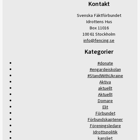
Kontakt
Svenska Fäktförbundet
Idrottens Hus
Box 11016
100 61 Stockholm
info@fencing.se
Kategorier
#donate
#engardeiskolan
#StandWithUkraine
Aktiva
aktuellt
Aktuellt
Domare
Elit
Förbundet
Förbundskaptener
Föreningsledare
Idrottspolitik
kansliet