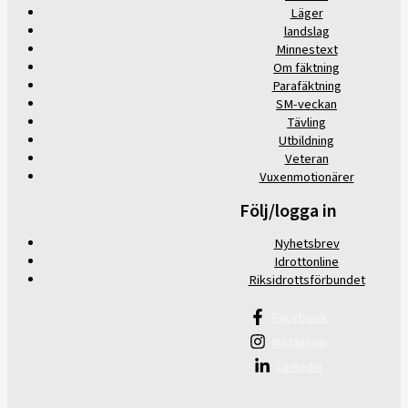
Läger
landslag
Minnestext
Om fäktning
Parafäktning
SM-veckan
Tävling
Utbildning
Veteran
Vuxenmotionärer
Följ/logga in
Nyhetsbrev
Idrottonline
Riksidrottsförbundet
Facebook
Instagram
Linkedin