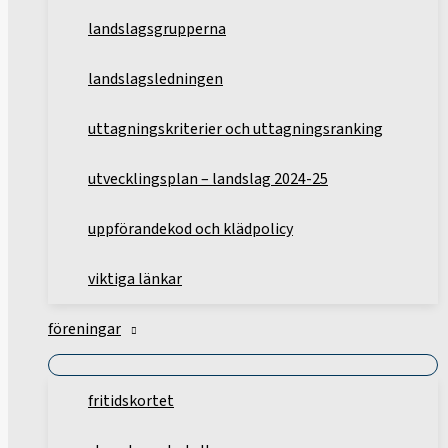
landslagsgrupperna
landslagsledningen
uttagningskriterier och uttagningsranking
utvecklingsplan – landslag 2024-25
uppförandekod och klädpolicy
viktiga länkar
föreningar
fritidskortet