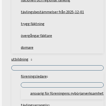
nationell och regional ranking
tävlingsbestämmelser från 2025-12-01
trygg fäktning
övergångar fäktare
domare
utbildning
föreningsledare
ansvarig för föreningens nybörjarverksamhet
tävlingsarrangör