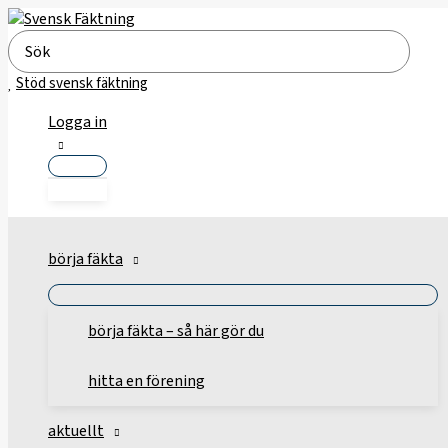
Hoppa
till
Search
innehåll
for:
Stöd svensk fäktning
Logga in
börja fäkta
börja fäkta – så här gör du
hitta en förening
aktuellt