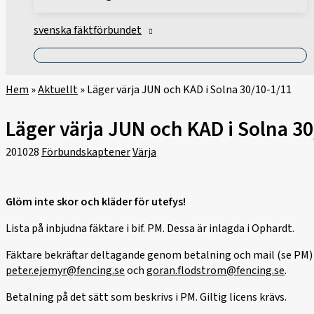
svenska fäktförbundet
Hem
»
Aktuellt
»
Läger värja JUN och KAD i Solna 30/10-1/11
Läger värja JUN och KAD i Solna 30
201028
Förbundskaptener
Värja
Glöm inte skor och kläder för utefys!
Lista på inbjudna fäktare i bif. PM. Dessa är inlagda i Ophardt.
Fäktare bekräftar deltagande genom betalning och mail (se PM) el
peter.ejemyr@fencing.se
och
goran.flodstrom@fencing.se
.
Betalning på det sätt som beskrivs i PM. Giltig licens krävs.