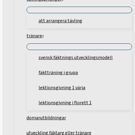
att arrangera tävling
tränare
svensk fäktnings utvecklingsmodell
fäktträning i grupp
lektionsgivning 1 värja
lektionsgivning i florett 1
domarutbildningar
utveckling fäktare eller tränare