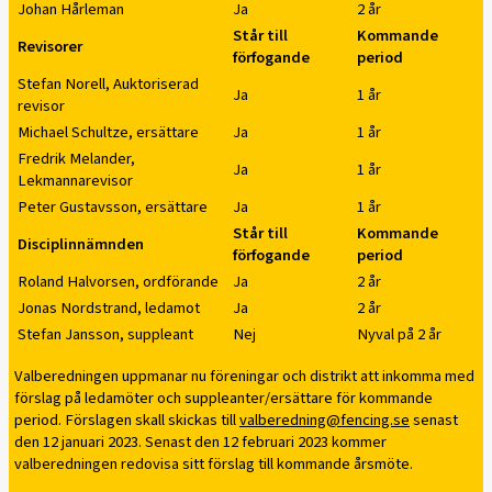
Johan Hårleman
Ja
2 år
Står till
Kommande
Revisorer
förfogande
period
Stefan Norell, Auktoriserad
Ja
1 år
revisor
Michael Schultze, ersättare
Ja
1 år
Fredrik Melander,
Ja
1 år
Lekmannarevisor
Peter Gustavsson, ersättare
Ja
1 år
Står till
Kommande
Disciplinnämnden
förfogande
period
Roland Halvorsen, ordförande
Ja
2 år
Jonas Nordstrand, ledamot
Ja
2 år
Stefan Jansson, suppleant
Nej
Nyval på 2 år
Valberedningen uppmanar nu föreningar och distrikt att inkomma med
förslag på ledamöter och suppleanter/ersättare för kommande
period. Förslagen skall skickas till
valberedning@fencing.se
senast
den 12 januari 2023. Senast den 12 februari 2023 kommer
valberedningen redovisa sitt förslag till kommande årsmöte.