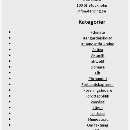
100 61 Stockholm
info@fencing.se
Kategorier
#donate
#engardeiskolan
#StandWithUkraine
Aktiva
Aktuellt
aktuellt
Domare
Elit
Förbundet
Förbundskaptener
Föreningsledare
Idrottspolitik
kansliet
Läger
landslag
Minnestext
Om fäktning