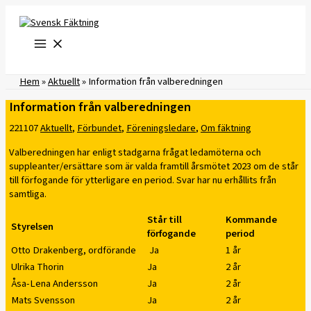
Hoppa
till
innehåll
Hem
»
Aktuellt
»
Information från valberedningen
Information från valberedningen
221107
Aktuellt
,
Förbundet
,
Föreningsledare
,
Om fäktning
Valberedningen har enligt stadgarna frågat ledamöterna och
suppleanter/ersättare som är valda framtill årsmötet 2023 om de står
till förfogande för ytterligare en period. Svar har nu erhållits från
samtliga.
Står till
Kommande
Styrelsen
förfogande
period
Otto Drakenberg, ordförande
Ja
1 år
Ulrika Thorin
Ja
2 år
Åsa-Lena Andersson
Ja
2 år
Mats Svensson
Ja
2 år