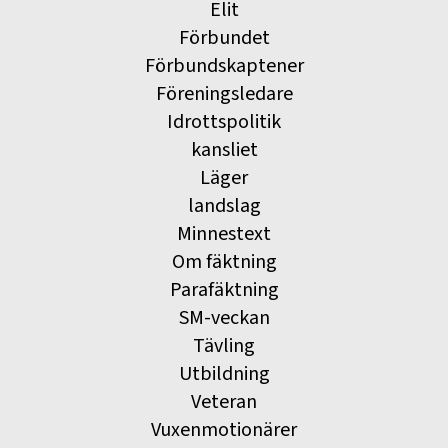
Elit
Förbundet
Förbundskaptener
Föreningsledare
Idrottspolitik
kansliet
Läger
landslag
Minnestext
Om fäktning
Parafäktning
SM-veckan
Tävling
Utbildning
Veteran
Vuxenmotionärer