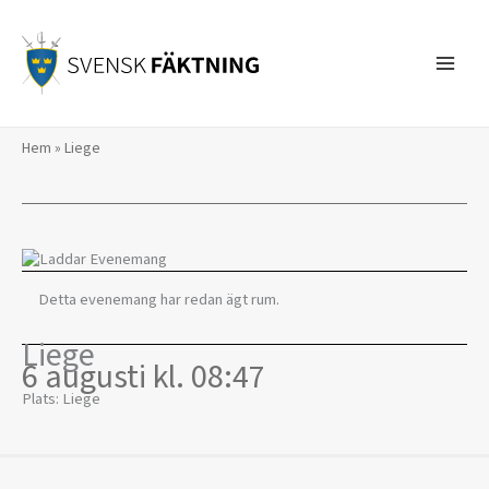
Hoppa
till
innehåll
Hem
»
Liege
Detta evenemang har redan ägt rum.
Liege
6 augusti kl. 08:47
Plats: Liege