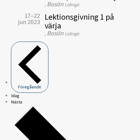
Bosön
,
Lidingö
Lektionsgivning 1 på
17–22
jun 2023
värja
Bosön
,
Lidingö
Föregående
Idag
Nästa