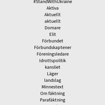
#StandWithUkraine
Aktiva
Aktuellt
aktuellt
Domare
Elit
Förbundet
Förbundskaptener
Föreningsledare
Idrottspolitik
kansliet
Läger
landslag
Minnestext
Om fäktning
Parafäktning