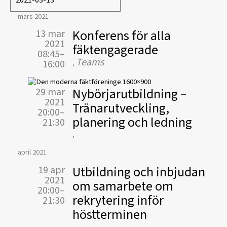
mars 2021
Konferens för alla
13 mar
2021
fäktengagerade
08:45–
Teams
16:00
,
Nybörjarutbildning –
29 mar
2021
Tränarutveckling,
20:00–
planering och ledning
21:30
,
april 2021
Utbildning och inbjudan
19 apr
2021
om samarbete om
20:00–
rekrytering inför
21:30
höstterminen
,