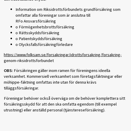
Information om Riksidrottsförbundets grundförsäkring som
omfattar alla föreningar som är anslutna till
RFo Ansvarsförsäkring
o Förmögenhetsbrottsförsäkring
o Rättsskyddsförsäkring
o Patientskyddsförsäkring
o Olycksfallsförsäkringförledare
https://www.folksam.se/forsakringar/idrottsforsakring/forsakring-
genom-riksidrottsforbundet
OBS:
Försäkringen gäller inom ramen för föreningens ideella
verksamhet. Kommersiell verksamhet som företagsfäktningar eller
möhippe-fäktning omfattas inte utan för denna krävs
tilläggsförsäkringar.
Föreningar behöver också överväga om de behöver komplettera sitt
försäkringsskydd för att den ska omfatta egendom (till exempel
utrustning) eller anställd personal (tjänstereseförsäkring).