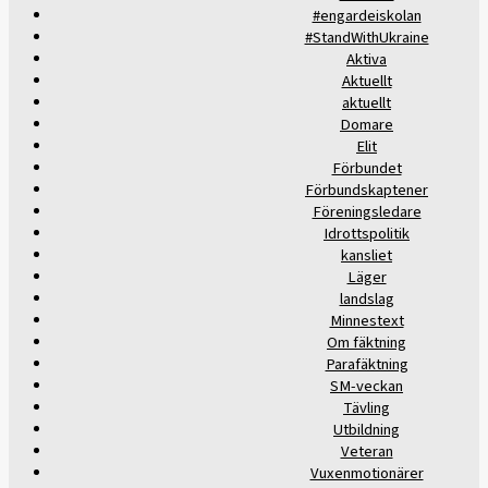
#engardeiskolan
#StandWithUkraine
Aktiva
Aktuellt
aktuellt
Domare
Elit
Förbundet
Förbundskaptener
Föreningsledare
Idrottspolitik
kansliet
Läger
landslag
Minnestext
Om fäktning
Parafäktning
SM-veckan
Tävling
Utbildning
Veteran
Vuxenmotionärer