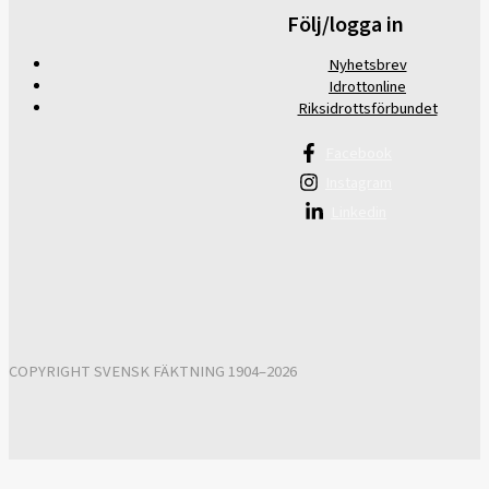
Följ/logga in
Nyhetsbrev
Idrottonline
Riksidrottsförbundet
Facebook
Instagram
Linkedin
COPYRIGHT SVENSK FÄKTNING 1904–2026