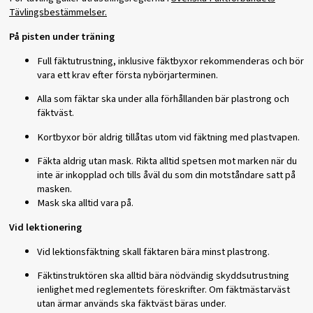
Tävlingsbestämmelser.
På pisten under träning
Full fäktutrustning, inklusive fäktbyxor rekommenderas och bör
vara ett krav efter första nybörjarterminen.
Alla som fäktar ska under alla förhållanden bär plastrong och
fäktväst.
Kortbyxor bör aldrig tillåtas utom vid fäktning med plastvapen.
Fäkta aldrig utan mask. Rikta alltid spetsen mot marken när du
inte är inkopplad och tills åväl du som din motståndare satt på
masken.
Mask ska alltid vara på.
Vid lektionering
Vid lektionsfäktning skall fäktaren bära minst plastrong.
Fäktinstruktören ska alltid bära nödvändig skyddsutrustning
ienlighet med reglementets föreskrifter. Om fäktmästarväst
utan ärmar används ska fäktväst bäras under.