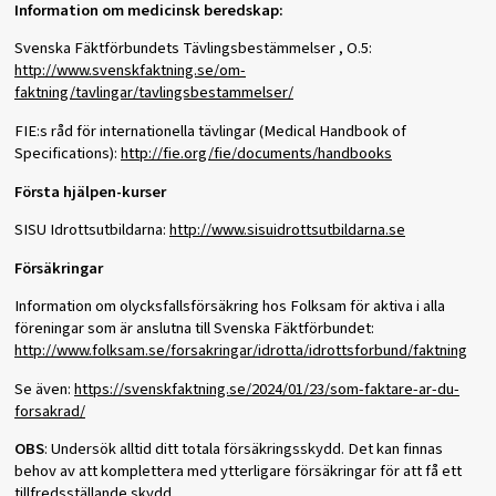
Information om medicinsk beredskap:
Svenska Fäktförbundets Tävlingsbestämmelser , O.5:
http://www.svenskfaktning.se/om-
faktning/tavlingar/tavlingsbestammelser/
FIE:s råd för internationella tävlingar (Medical Handbook of
Specifications):
http://fie.org/fie/documents/handbooks
Första hjälpen-kurser
SISU Idrottsutbildarna:
http://www.sisuidrottsutbildarna.se
Försäkringar
Information om olycksfallsförsäkring hos Folksam för aktiva i alla
föreningar som är anslutna till Svenska Fäktförbundet:
http://www.folksam.se/forsakringar/idrotta/idrottsforbund/faktning
Se även:
https://svenskfaktning.se/2024/01/23/som-faktare-ar-du-
forsakrad/
OBS
: Undersök alltid ditt totala försäkringsskydd. Det kan finnas
behov av att komplettera med ytterligare försäkringar för att få ett
tillfredsställande skydd.