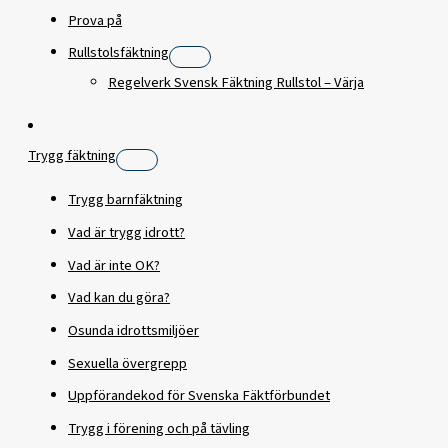
Prova på
Rullstolsfäktning
Regelverk Svensk Fäktning Rullstol – Värja
Trygg fäktning
Trygg barnfäktning
Vad är trygg idrott?
Vad är inte OK?
Vad kan du göra?
Osunda idrottsmiljöer
Sexuella övergrepp
Uppförandekod för Svenska Fäktförbundet
Trygg i förening och på tävling