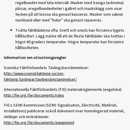
regelbundet med täta intervall. Masker med trasiga (avbrutna)
plösar, oregelbundenheter i gallret och maskskägg som visar
tecken på att lossna ska genast kasseras. Masker som saknar
nackband eller med ”bulor” ska genast repareras.
Tvätta fäktkläderna ofta. Svett och smuts kan försämra tygets
hållfasthet. Lägg märke till att de flesta fäktkläder ska tvättas i
högst 40 graders temperatur. Högre temperatur kan försämra
hållfastheten.
Information om utrustningsregler
Svenska Fäktförbundets Tävlingsbestämmelser:
http://www.svenskfaktning.se/om-
faktning/t
avlingar/tavlingsbestammelser/
Internationella Fäktförbundets (FIE) materialreglemente (engelska):
http://fie.org/fie/documents/rules
FIE:s SEMI-kommission (SEMI: Signalisation, Electricité, Matériel,
Installations) publicerar också dokument över homologerad materiel,
riktlinjer och instruktioner:
http://fie.org/fie/documents/equipment