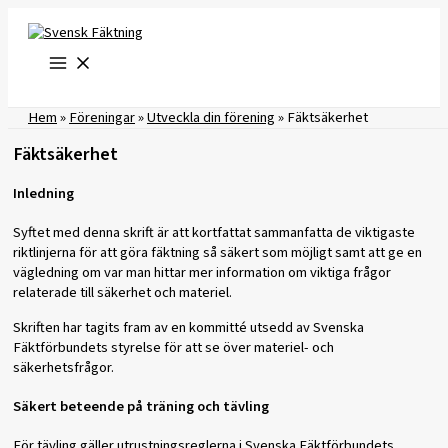
Hoppa
till
innehåll
Hem
»
Föreningar
»
Utveckla din förening
»
Fäktsäkerhet
Fäktsäkerhet
Inledning
Syftet med denna skrift är att kortfattat sammanfatta de viktigaste
riktlinjerna för att göra fäktning så säkert som möjligt samt att ge en
vägledning om var man hittar mer information om viktiga frågor
relaterade till säkerhet och materiel.
Skriften har tagits fram av en kommitté utsedd av Svenska
Fäktförbundets styrelse för att se över materiel- och
säkerhetsfrågor.
Säkert beteende på träning och tävling
För tävling gäller utrustningsreglerna i
Svenska Fäktförbundets