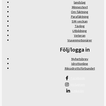
landslag
Minnestext
Om fäktning
Parafäktning
SM-veckan
Tävling
Utbildning
Veteran
Vuxenmotionärer
Följ/logga in
Nyhetsbrev
Idrottonline
Riksidrottsförbundet
Facebook
Instagram
Linkedin