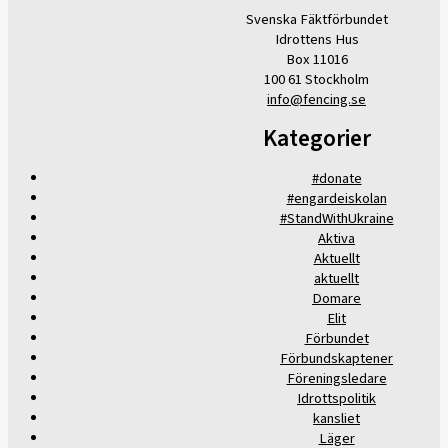
Svenska Fäktförbundet
Idrottens Hus
Box 11016
100 61 Stockholm
info@fencing.se
Kategorier
#donate
#engardeiskolan
#StandWithUkraine
Aktiva
Aktuellt
aktuellt
Domare
Elit
Förbundet
Förbundskaptener
Föreningsledare
Idrottspolitik
kansliet
Läger