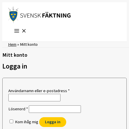
Hoppa
till
innehåll
Hem
»
Mitt konto
Mitt konto
Logga in
Obligatoriskt
Användarnamn eller e-postadress
*
Obligatoriskt
Lösenord
*
Kom ihåg mig
Logga in