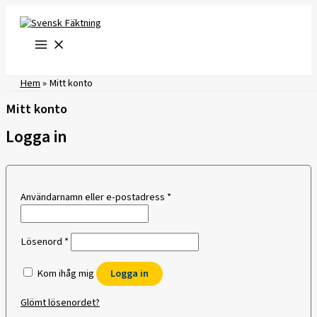
Hoppa
till
innehåll
Hem
»
Mitt konto
Mitt konto
Logga in
Obligatoriskt
Användarnamn eller e-postadress
*
Obligatoriskt
Lösenord
*
Kom ihåg mig
Logga in
Glömt lösenordet?