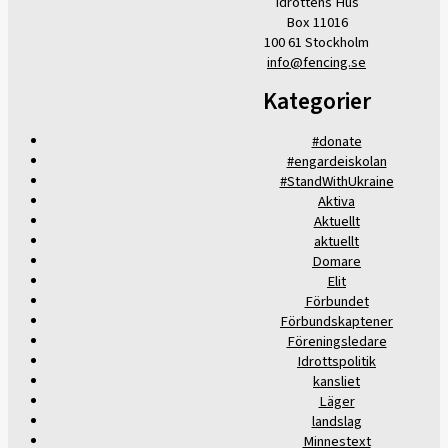
Idrottens Hus
Box 11016
100 61 Stockholm
info@fencing.se
Kategorier
#donate
#engardeiskolan
#StandWithUkraine
Aktiva
Aktuellt
aktuellt
Domare
Elit
Förbundet
Förbundskaptener
Föreningsledare
Idrottspolitik
kansliet
Läger
landslag
Minnestext