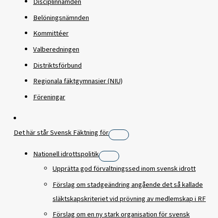
Disciplinnämden
Belöningsnämnden
Kommittéer
Valberedningen
Distriktsförbund
Regionala fäktgymnasier (NIU)
Föreningar
Det här står Svensk Fäktning för
Nationell idrottspolitik
Upprätta god förvaltningssed inom svensk idrott
Förslag om stadgeändring angående det så kallade
släktskapskriteriet vid prövning av medlemskap i RF
Förslag om en ny stark organisation för svensk