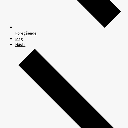
Föregående
Idag
Nästa