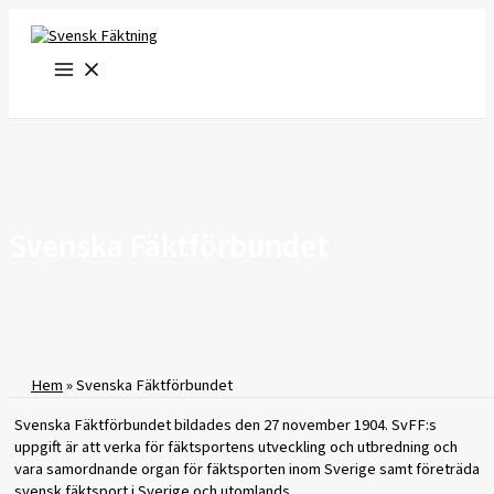
Hoppa
till
innehåll
Svenska Fäktförbundet
Hem
»
Svenska Fäktförbundet
Svenska Fäktförbundet bildades den 27 november 1904. SvFF:s
uppgift är att verka för fäktsportens utveckling och utbredning och
vara samordnande organ för fäktsporten inom Sverige samt företräda
svensk fäktsport i Sverige och utomlands.