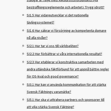
stadgar är i linje med Riksidrottsförbundets nya
bestraffningsreglemente och arbetet i Trygg idrott?
SI1.5 Hur vidareutvecklar vi det nationella
tävlingssystemet?
SI1.6 Hur säkrar vi försörjning av kompetenta domare
på alla nivåer?
SI2.1 Hur tar vi oss till världseliten?
SI2.2 Hur förbättrar vi våra internationella resultat?
SI2.3 Hur etablerar vi konstruktiva samarbeten med
andra utländska fäktförbund för att uppnå bättre regler
för OS-kval och good governance?
SI3.1 Hur kan vi använda kommunikation för att stärka
Svensk Fäktnings varumärke?
SI5.1 Hur ska vi attrahera partners och sponsorer till
att vilja stärka Svensk Fäktning?