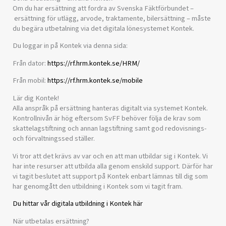
Om du har ersättning att fordra av Svenska Fäktförbundet –
ersättning för utlägg, arvode, traktamente, bilersättning – måste
du begära utbetalning via det digitala lönesystemet Kontek.
Du loggar in på Kontek via denna sida:
Från dator:
https://rf.hrm.kontek.se/HRM/
Från mobil:
https://rf.hrm.kontek.se/mobile
Lär dig Kontek!
Alla anspråk på ersättning hanteras digitalt via systemet Kontek.
Kontrollnivån är hög eftersom SvFF behöver följa de krav som
skattelagstiftning och annan lagstiftning samt god redovisnings-
och förvaltningssed ställer.
Vi tror att det krävs av var och en att man utbildar sig i Kontek. Vi
har inte resurser att utbilda alla genom enskild support. Därför har
vi tagit beslutet att support på Kontek enbart lämnas till dig som
har genomgått den utbildning i Kontek som vi tagit fram.
Du hittar vår digitala utbildning i Kontek här
När utbetalas ersättning?