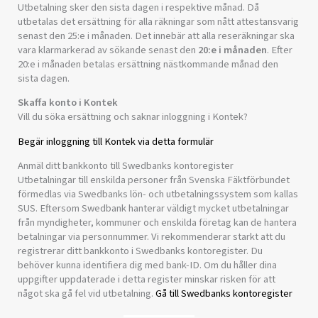
Utbetalning sker den sista dagen i respektive månad. Då
utbetalas det ersättning för alla räkningar som nått attestansvarig
senast den 25:e i månaden. Det innebär att alla reseräkningar ska
vara klarmarkerad av sökande senast den
20:e i månaden
. Efter
20:e i månaden betalas ersättning nästkommande månad den
sista dagen.
Skaffa konto i Kontek
Vill du söka ersättning och saknar inloggning i Kontek?
Begär inloggning till Kontek via detta formulär
Anmäl ditt bankkonto till Swedbanks kontoregister
Utbetalningar till enskilda personer från Svenska Fäktförbundet
förmedlas via Swedbanks lön- och utbetalningssystem som kallas
SUS. Eftersom Swedbank hanterar väldigt mycket utbetalningar
från myndigheter, kommuner och enskilda företag kan de hantera
betalningar via personnummer. Vi rekommenderar starkt att du
registrerar ditt bankkonto i Swedbanks kontoregister. Du
behöver kunna identifiera dig med bank-ID. Om du håller dina
uppgifter uppdaterade i detta register minskar risken för att
något ska gå fel vid utbetalning.
Gå till Swedbanks kontoregister