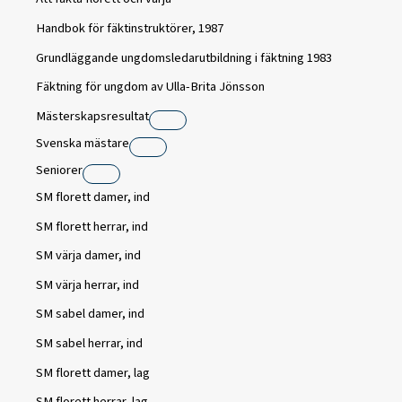
Handbok för fäktinstruktörer, 1987
Grundläggande ungdomsledarutbildning i fäktning 1983
Fäktning för ungdom av Ulla-Brita Jönsson
Mästerskapsresultat
Svenska mästare
Seniorer
SM florett damer, ind
SM florett herrar, ind
SM värja damer, ind
SM värja herrar, ind
SM sabel damer, ind
SM sabel herrar, ind
SM florett damer, lag
SM florett herrar, lag