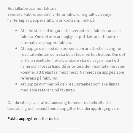
Beställa/betala mot faktura
Svenska Fäktförbundet hanterar fakturor digitalt och varje
hantering av pappersfaktura är kostsam. Tänk på:
Att i första hand begära att leverantören fakturerar via e-
faktura. Om det inte är möjligt är pdf-faktura ett bättre
alternativ än pappersfaktura.
Att uppge namn på den person som är attestansvarig för
resultatenheten som ska belastas med kostnaden. Om det
är flera resultatenhet inblandade ska du välja enbart ett
namn och i första hand då prioritera den resultatenhet som
kommer att belastas mest mest. Namnet ska uppges som
referens på fakturan.
Att uppge nummer på den resultatenhet som ska finnas
med som referens på fakturan.
Om du inte själv är attestansvarig behöver du bekräfta din
beställning och ovanstående uppgifter hos din uppdragsgivare.
Fakturauppgifter hittar du här