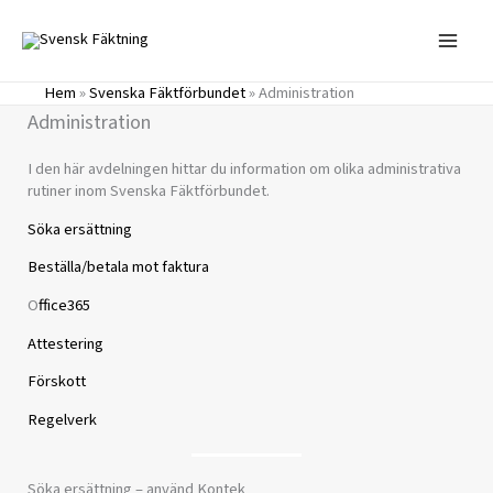
Hoppa
till
innehåll
Hem
»
Svenska Fäktförbundet
»
Administration
Administration
I den här avdelningen hittar du information om olika administrativa
rutiner inom Svenska Fäktförbundet.
Söka ersättning
Beställa/betala mot faktura
O
ffice365
Attestering
Förskott
Regelverk
Söka ersättning – använd Kontek