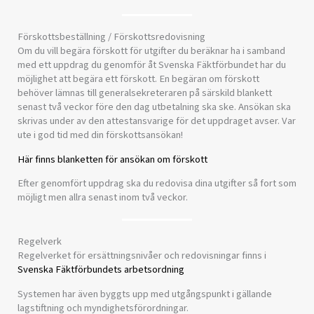
Förskottsbeställning / Förskottsredovisning
Om du vill begära förskott för utgifter du beräknar ha i samband
med ett uppdrag du genomför åt Svenska Fäktförbundet har du
möjlighet att begära ett förskott. En begäran om förskott
behöver lämnas till generalsekreteraren på särskild blankett
senast två veckor före den dag utbetalning ska ske. Ansökan ska
skrivas under av den attestansvarige för det uppdraget avser. Var
ute i god tid med din förskottsansökan!
Här finns blanketten för ansökan om förskott
Efter genomfört uppdrag ska du redovisa dina utgifter så fort som
möjligt men allra senast inom två veckor.
Regelverk
Regelverket för ersättningsnivåer och redovisningar finns i
Svenska Fäktförbundets arbetsordning
Systemen har även byggts upp med utgångspunkt i gällande
lagstiftning och myndighetsförordningar.