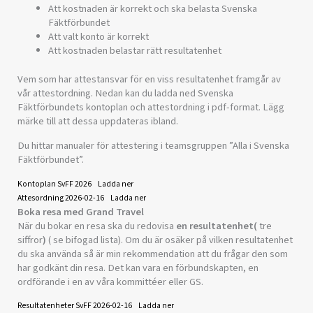
Att kostnaden är korrekt och ska belasta Svenska
Fäktförbundet
Att valt konto är korrekt
Att kostnaden belastar rätt resultatenhet
Vem som har attestansvar för en viss resultatenhet framgår av
vår attestordning. Nedan kan du ladda ned Svenska
Fäktförbundets kontoplan och attestordning i pdf-format. Lägg
märke till att dessa uppdateras ibland.
Du hittar manualer för attestering i teamsgruppen ”Alla i Svenska
Fäktförbundet”.
Kontoplan SvFF 2026
Ladda ner
Attesordning 2026-02-16
Ladda ner
Boka resa med Grand Travel
När du bokar en resa ska du redovisa
en resultatenhet(
tre
siffror
)
( se bifogad lista). Om du är osäker på vilken resultatenhet
du ska använda så är min rekommendation att du frågar den som
har godkänt din resa. Det kan vara en förbundskapten, en
ordförande i en av våra kommittéer eller GS.
Resultatenheter SvFF 2026-02-16
Ladda ner