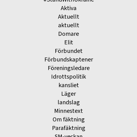
Aktiva
Aktuellt
aktuellt
Domare
Elit
Förbundet
Förbundskaptener
Föreningsledare
Idrottspolitik
kansliet
Läger
landslag
Minnestext
Om fäktning
Parafäktning
SM-veckan