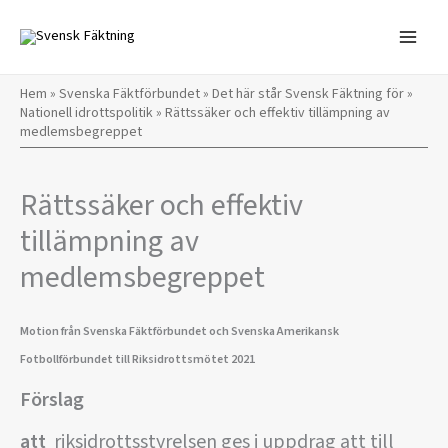
Hoppa
till
innehåll
Hem
»
Svenska Fäktförbundet
»
Det här står Svensk Fäktning för
»
Nationell idrottspolitik
»
Rättssäker och effektiv tillämpning av
medlemsbegreppet
Rättssäker och effektiv
tillämpning av
medlemsbegreppet
Motion från Svenska Fäktförbundet och Svenska Amerikansk
Fotbollförbundet till Riksidrottsmötet 2021
Förslag
att
riksidrottsstyrelsen ges i uppdrag att till