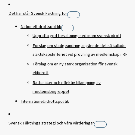
Det här står Svensk Fäktning för
Nationell idrottspolitik
Upprätta god förvaltningssed inom svensk idrott
Förslag om stadgeändring angående det så kallade
släktskapskriteriet vid prövning av medlemskap i RF
Förslag om en ny stark organisation för svensk
elitidrott
Rättssäker och effektiv tillämpning av
medlemsbegreppet
Internationell idrottspolitik
Svensk Fäktnings strategi och våra värderingar