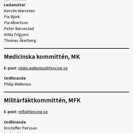
Ledamöter
Kerstin Warvsten
Pia Björk
Pia Albertson
Peter Barvestad
Attila Frigyesi
Thomas Åkerberg
Medicinska kommittén, MK
E-post:
philip.wallenius@fencing.se
Ordförande
Philip Wallenius
Militärfäktkommittén, MFK
E-post:
mfk@fencing.se
Ordförande
Kristoffer Persson