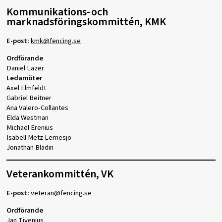
Kommunikations- och
marknadsföringskommittén, KMK
E-post:
kmk@fencing.se
Ordförande
Daniel Lazer
Ledamöter
Axel Elmfeldt
Gabriel Beitner
Ana Valero-Collantes
Elda Westman
Michael Erenius
Isabell Metz Lernesjö
Jonathan Bladin
Veterankommittén, VK
E-post:
veteran@fencing.se
Ordförande
Jan Tivenius