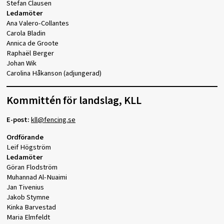
Stefan Clausen
Ledamöter
Ana Valero-Collantes
Carola Bladin
Annica de Groote
Raphaël Berger
Johan Wik
Carolina Håkanson (adjungerad)
Kommittén för landslag, KLL
E-post:
k
ll@fencing.se
Ordförande
Leif Högström
Ledamöter
Göran Flodström
Muhannad Al-Nuaimi
Jan Tivenius
Jakob Stymne
Kinka Barvestad
Maria Elmfeldt