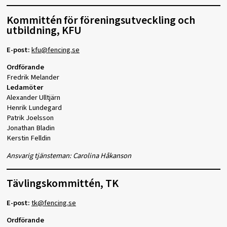
Kommittén för föreningsutveckling och
utbildning, KFU
E-post:
kfu@fencing.se
Ordförande
Fredrik Melander
Ledamöter
Alexander Ulltjärn
Henrik Lundegard
Patrik Joelsson
Jonathan Bladin
Kerstin Felldin
Ansvarig tjänsteman: Carolina Håkanson
Tävlingskommittén, TK
E-post:
tk@fencing.se
Ordförande