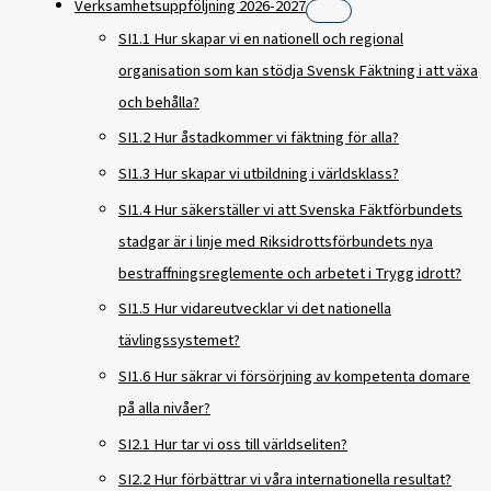
Verksamhetsuppföljning 2026-2027
SI1.1 Hur skapar vi en nationell och regional
organisation som kan stödja Svensk Fäktning i att växa
och behålla?
SI1.2 Hur åstadkommer vi fäktning för alla?
SI1.3 Hur skapar vi utbildning i världsklass?
SI1.4 Hur säkerställer vi att Svenska Fäktförbundets
stadgar är i linje med Riksidrottsförbundets nya
bestraffningsreglemente och arbetet i Trygg idrott?
SI1.5 Hur vidareutvecklar vi det nationella
tävlingssystemet?
SI1.6 Hur säkrar vi försörjning av kompetenta domare
på alla nivåer?
SI2.1 Hur tar vi oss till världseliten?
SI2.2 Hur förbättrar vi våra internationella resultat?