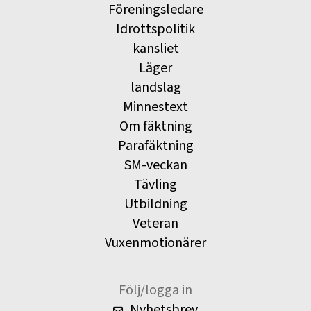
Föreningsledare
Idrottspolitik
kansliet
Läger
landslag
Minnestext
Om fäktning
Parafäktning
SM-veckan
Tävling
Utbildning
Veteran
Vuxenmotionärer
Följ/logga in
Nyhetsbrev