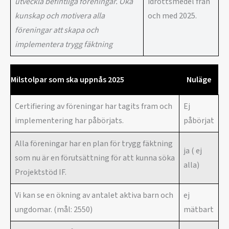
utveckla befintliga föreningar. Öka
idrottsmedel från
kunskap och motivera alla
och med 2025.
föreningar att skapa och
implementera trygg fäktning
Milstolpar som ska uppnås 2025
Nuläge
Certifiering av föreningar har tagits fram och
Ej
implementering har påbörjats.
påbörjat
Alla föreningar har en plan för trygg fäktning
ja ( ej
som nu är en förutsättning för att kunna söka
alla)
Projektstöd IF.
Vi kan se en ökning av antalet aktiva barn och
ej
ungdomar. (mål: 2550)
mätbart