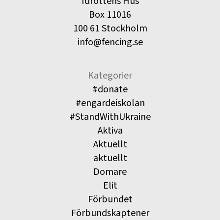
Idrottens Hus
Box 11016
100 61 Stockholm
info@fencing.se
Kategorier
#donate
#engardeiskolan
#StandWithUkraine
Aktiva
Aktuellt
aktuellt
Domare
Elit
Förbundet
Förbundskaptener