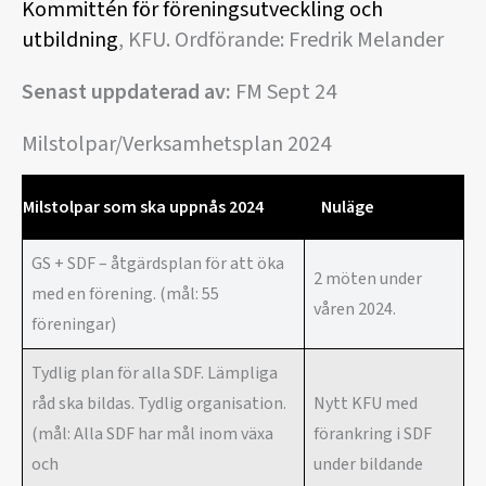
Kommittén för föreningsutveckling och
utbildning
, KFU. Ordförande: Fredrik Melander
Senast uppdaterad av:
FM Sept 24
Milstolpar/Verksamhetsplan 2024
Milstolpar som ska uppnås 2024
Nuläge
GS + SDF – åtgärdsplan för att öka
2 möten under
med en förening. (mål: 55
våren 2024.
föreningar)
Tydlig plan för alla SDF. Lämpliga
råd ska bildas. Tydlig organisation.
Nytt KFU med
(mål: Alla SDF har mål inom växa
förankring i SDF
och
under bildande