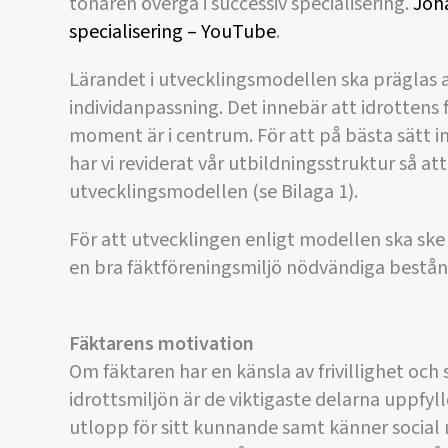
tonåren övergå i successiv specialisering.
Joha
specialisering – YouTube
.
Lärandet i utvecklingsmodellen ska präglas a
individanpassning. Det innebär att idrottens 
moment är i centrum. För att på bästa sätt i
har vi reviderat vår utbildningsstruktur så 
utvecklingsmodellen (se Bilaga 1).
För att utvecklingen enligt modellen ska ske
en bra fäktföreningsmiljö nödvändiga bestånd
Fäktarens motivation
Om fäktaren har en känsla av frivillighet oc
idrottsmiljön är de viktigaste delarna uppfy
utlopp för sitt kunnande samt känner social 