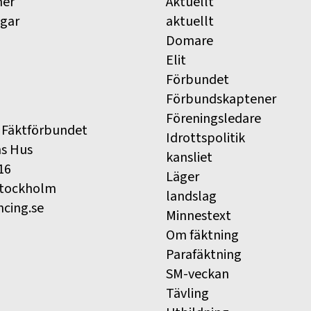
ner
Aktuellt
ngar
aktuellt
Domare
Elit
Förbundet
Förbundskaptener
Föreningsledare
 Fäktförbundet
Idrottspolitik
ns Hus
kansliet
16
Läger
Stockholm
landslag
ncing.se
Minnestext
Om fäktning
Parafäktning
SM-veckan
Tävling