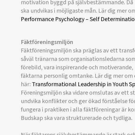
motivation byggd på självbestämmande. Då m
ska undvikas i möjligaste mån. Lär dig mer
Performance Psychology – Self Determinati
Fäktföreningsmiljön
Fäktföreningsmiljön ska präglas av ett trans
såväl tränarna som organisationsledarna som 
förebild, vara inspirerande och motiverande,
fäktarna personlig omtanke. Lär dig mer om
här:
Transformational Leadership in Youth S
Föreningsmiljön ska vidare omslutas av ett st
undvika konflikter och ger ökad förståelse fö
fungera i praktiken i alla fäktföreningar är
Budskap ska vara strukturerade och tydliga.