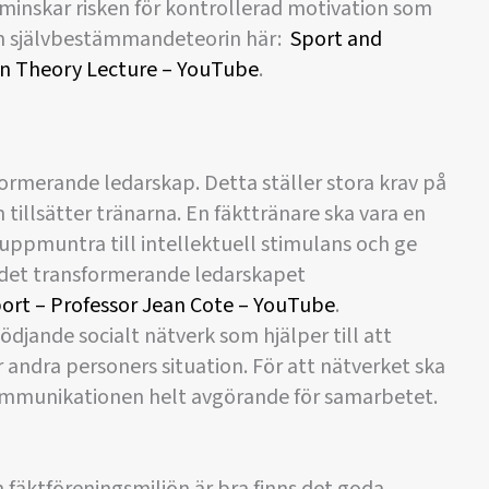
inskar risken för kontrollerad motivation som
 om självbestämmandeteorin här:
Sport and
on Theory Lecture – YouTube
.
formerande ledarskap. Detta ställer stora krav på
tillsätter tränarna. En fäkttränare ska vara en
 uppmuntra till intellektuell stimulans och ge
 det transformerande ledarskapet
port – Professor Jean Cote – YouTube
.
ödjande socialt nätverk som hjälper till att
r andra personers situation. För att nätverket ska
 kommunikationen helt avgörande för samarbetet.