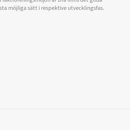
fäktföreningsmiljön är bra finns det goda
ta möjliga sätt i respektive utvecklingsfas.