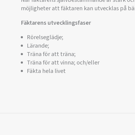
När fäktarens självbestämmande är stark och 
möjligheter att fäktaren kan utvecklas på bäs
Fäktarens utvecklingsfaser
Rörelseglädje;
Lärande;
Träna för att träna;
Träna för att vinna; och/eller
Fäkta hela livet