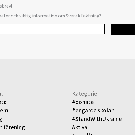
sbrev!
yheter och viktig information om Svensk Fäktning?
l
Kategorier
kta
#donate
lem
#engardeiskolan
g
#StandWithUkraine
n förening
Aktiva