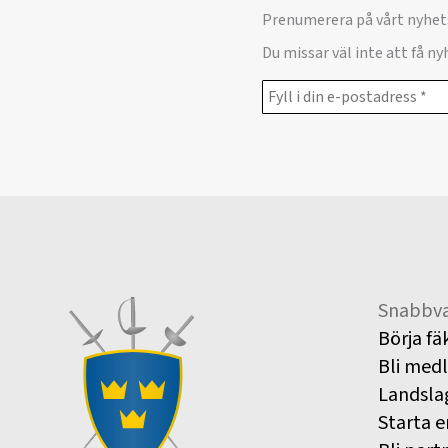
Prenumerera på vårt nyhet
Du missar väl inte att få n
Snabbva
Börja fä
Bli med
Landsla
Starta e