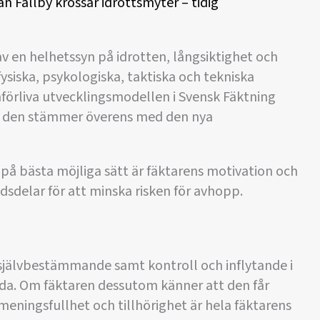
n Fallby krossar idrottsmyter – tidig
v en helhetssyn på idrotten, långsiktighet och
fysiska, psykologiska, taktiska och tekniska
nförliva utvecklingsmodellen i Svensk Fäktning
att den stämmer överens med den nya
 på bästa möjliga sätt är fäktarens motivation och
sdelar för att minska risken för avhopp.
h självbestämmande samt kontroll och inflytande i
llda. Om fäktaren dessutom känner att den får
meningsfullhet och tillhörighet är hela fäktarens