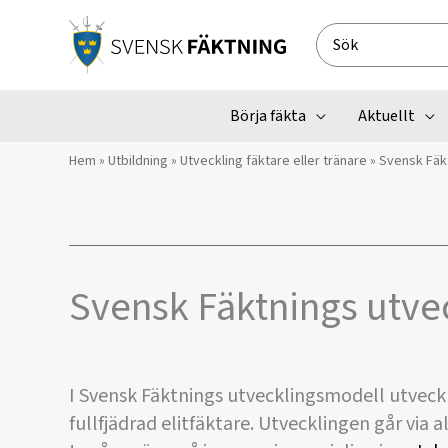
Hoppa
till
Search
innehåll
for:
Börja fäkta
Aktuellt
Hem
»
Utbildning
»
Utveckling fäktare eller tränare
»
Svensk Fäk
Svensk Fäktnings utve
I Svensk Fäktnings utvecklingsmodell utveckl
fullfjädrad elitfäktare. Utvecklingen går via all