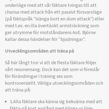
underläge med att vår fäktare tvingas till att
chansa med attack från ett passivt försvarsläge
(på fäktspråk ”slänga bort en dum attack”) eller
med t.ex. en illa övertänkt armsträckning som
ger utrymme för motståndarens AoE. Björne
kallar dessa händelser för ”bjudningar”.
Utvecklingsområden att träna på
Så här långt tror vi att de flesta fäktare följer
vårt resonemang. Dock kan det som vi föreslår
för förändringar i träning ses som
kontroversiellt. Viktiga utvecklingsområden och
att träna på:
1.Alla fäktare ska känna sig bekväma med att
fäkta på kort avstånd med klinga ur linje.