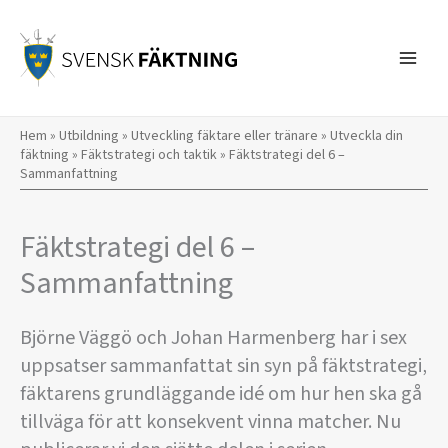
Hoppa
till
innehåll
Hem
»
Utbildning
»
Utveckling fäktare eller tränare
»
Utveckla din
fäktning
»
Fäktstrategi och taktik
»
Fäktstrategi del 6 –
Sammanfattning
Fäktstrategi del 6 –
Sammanfattning
Björne Väggö och Johan Harmenberg har i sex
uppsatser sammanfattat sin syn på fäktstrategi‚
fäktarens grundläggande idé om hur hen ska gå
tillväga för att konsekvent vinna matcher. Nu