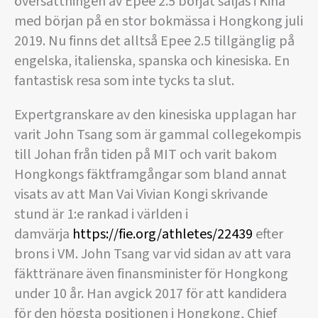
översättningen av Epee 2.5 börjat säljas i Kina
med början på en stor bokmässa i Hongkong juli
2019. Nu finns det alltså Epee 2.5 tillgänglig på
engelska, italienska, spanska och kinesiska. En
fantastisk resa som inte tycks ta slut.
Expertgranskare av den kinesiska upplagan har
varit John Tsang som är gammal collegekompis
till Johan från tiden på MIT och varit bakom
Hongkongs fäktframgångar som bland annat
visats av att Man Vai Vivian Kongi skrivande
stund är 1:e rankad i världen i
damvärja
https://fie.org/athletes/22439
efter
brons i VM. John Tsang var vid sidan av att vara
fäkttränare även finansminister för Hongkong
under 10 år. Han avgick 2017 för att kandidera
för den högsta positionen i Hongkong, Chief