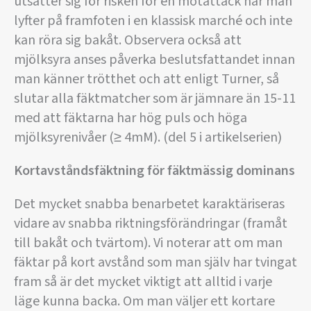
utsätter sig för risken för en motattack när man
lyfter på framfoten i en klassisk marché och inte
kan röra sig bakåt. Observera också att
mjölksyra anses påverka beslutsfattandet innan
man känner trötthet och att enligt Turner, så
slutar alla fäktmatcher som är jämnare än 15-11
med att fäktarna har hög puls och höga
mjölksyrenivåer (≥ 4mM). (del 5 i artikelserien)
Kortavståndsfäktning för fäktmässig dominans
Det mycket snabba benarbetet karaktäriseras
vidare av snabba riktningsförändringar (framåt
till bakåt och tvärtom). Vi noterar att om man
fäktar på kort avstånd som man själv har tvingat
fram så är det mycket viktigt att alltid i varje
läge kunna backa. Om man väljer ett kortare