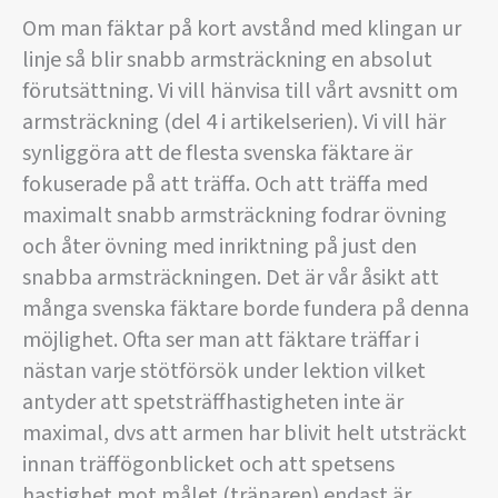
Om man fäktar på kort avstånd med klingan ur
linje så blir snabb armsträckning en absolut
förutsättning. Vi vill hänvisa till vårt avsnitt om
armsträckning (del 4 i artikelserien). Vi vill här
synliggöra att de flesta svenska fäktare är
fokuserade på att träffa. Och att träffa med
maximalt snabb armsträckning fodrar övning
och åter övning med inriktning på just den
snabba armsträckningen. Det är vår åsikt att
många svenska fäktare borde fundera på denna
möjlighet. Ofta ser man att fäktare träffar i
nästan varje stötförsök under lektion vilket
antyder att spetsträffhastigheten inte är
maximal, dvs att armen har blivit helt utsträckt
innan träffögonblicket och att spetsens
hastighet mot målet (tränaren) endast är