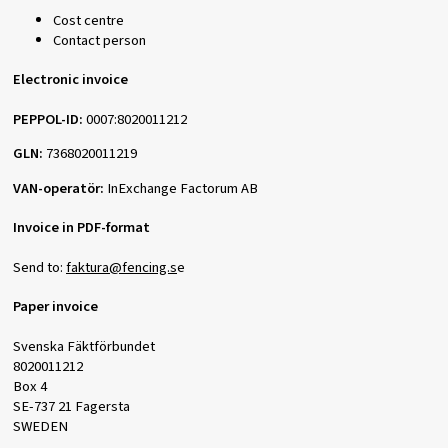
Cost centre
Contact person
Electronic invoice
PEPPOL-ID:
0007:8020011212
GLN:
7368020011219
VAN-operatör:
InExchange Factorum AB
Invoice in PDF-format
Send to:
faktura@fencing.s
e
Paper invoice
Svenska Fäktförbundet
8020011212
Box 4
SE-737 21 Fagersta
SWEDEN