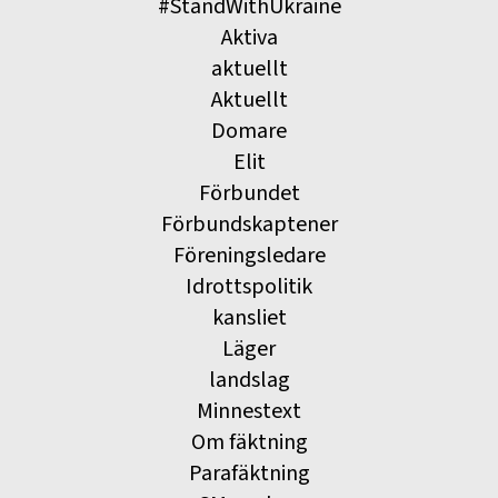
#StandWithUkraine
Aktiva
aktuellt
Aktuellt
Domare
Elit
Förbundet
Förbundskaptener
Föreningsledare
Idrottspolitik
kansliet
Läger
landslag
Minnestext
Om fäktning
Parafäktning