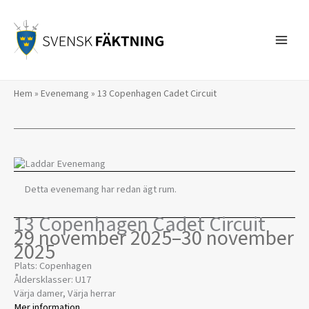
Hoppa
till
innehåll
Hem
»
Evenemang
»
13 Copenhagen Cadet Circuit
Detta evenemang har redan ägt rum.
13 Copenhagen Cadet Circuit
29 november 2025
–
30 november
2025
Plats: Copenhagen
Åldersklasser: U17
Värja damer, Värja herrar
Mer information