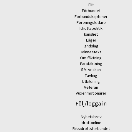
Elit
Förbundet
Förbundskaptener
Föreningsledare
Idrottspolitik
kansliet
Läger
landslag
Minnestext
Om fäktning
Parafäktning
SM-veckan
Tävling
Utbildning
Veteran
Vuxenmotionärer
Följ/logga in
Nyhetsbrev
Idrottonline
Riksidrottsförbundet