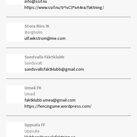
info@ssif.nu
https://www.ssif.nu/tr%C3%A4na/faktning/
Stora Rörs IK
Borgholm
ulf.wikstrom@me.com
Sundvalls Fäktklubb
Sundsvall
sundsvallsfaktklubb@gmail.com
Umeå FK
Umeå
faktklubb.umea@gmail.com
https://fencingume.wordpress.com/
Uppsala FF
Uppsala