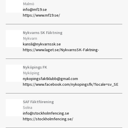
Malmö
info@mf19.se
https://www.mf19.se/
Nykvarns SK Fäktning
Nykvarn
kansli@nykvarnssk.se
https://www.laget.se/NykvarnsSK-Faktning-
Nyköpings FK
Nyköping
nykopingsfaktklubb@gmail.com
https://www.facebook.com/nykopingsfk/?locale=sv_SE
SAF Fäktförening
Solna
info@stockholmfencing.se
https://stockholmfencing.se/