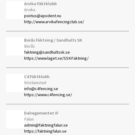
Arvika Fäktklubb
Arvika
pontus@apodent.nu
http://www.arvikafencingclub.se/
Borås Fäktning / Sandhults SK
Borås
faktning@sandhultssk.se
https://www.laget.se/SSKFaktning/
C4 Fäktklubb
Kristianstad
info@c4fencing.se
https://www.c4fencing.se/
Dalregementet IF
Falun
admin@faktningfalun.se
https://faktningfalun.se