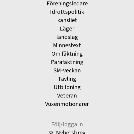
Föreningsledare
Idrottspolitik
kansliet
Läger
landslag
Minnestext
Om fäktning
Parafäktning
SM-veckan
Tävling
Utbildning
Veteran
Vuxenmotionärer
Följ/logga in
Nyhetsbrev