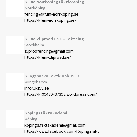
KFUM Norrköping Fäktförening
Norrköping
fencing@kfum-norrkoping.se
https://kfum-norrkoping.se/
KFUM Zliproad CSC – Fäktning
Stockholm
zliprodfencing@gmail.com
https://kfum-zliproad.se/
Kungsbacka Fäktklubb 1999
Kungsbacka
info@kf99.se
https://kf99429437392.wordpress.com/
Köpings Fäktakademi
Köping
kopings.faktakademi@gmail.com
https://www.facebook.com/Kopingsfakt