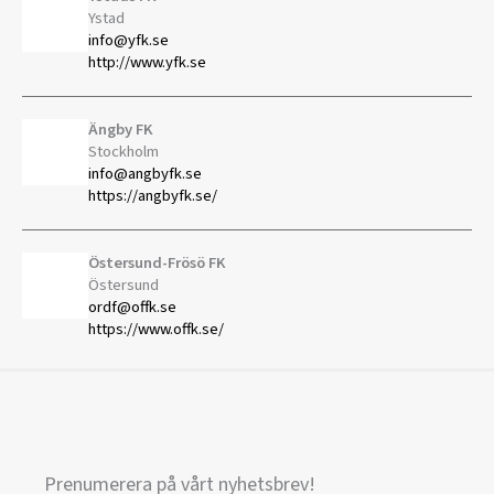
Ystad
info@yfk.se
http://www.yfk.se
Ängby FK
Stockholm
info@angbyfk.se
https://angbyfk.se/
Östersund-Frösö FK
Östersund
ordf@offk.se
https://www.offk.se/
Prenumerera på vårt nyhetsbrev!