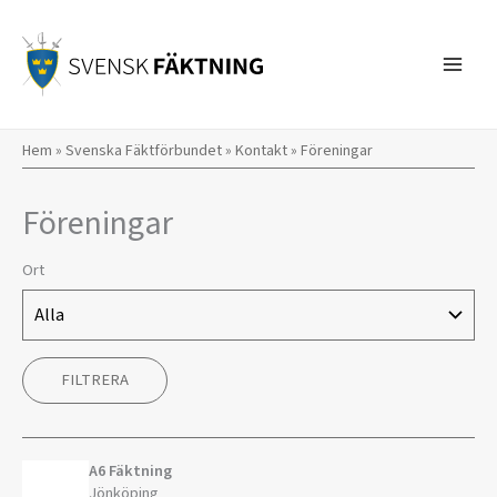
Hoppa
till
innehåll
Hem
»
Svenska Fäktförbundet
»
Kontakt
»
Föreningar
Föreningar
Ort
A6 Fäktning
Jönköping