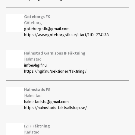
Göteborgs FK
Göteborg
goteborgsfk@gmail.com
https://www.goteborgsfk.se/start/?ID=274138
Halmstad Garnisons IF Fäktning
Halmstad
info@hgif.nu
https://hgif.nu/sektioner/faktning/
Halmstads FS
Halmstad
halmstadsfs@gmail.com
https://halmstads-faktsallskap.se/
I2 IF Fäktning
Karlstad