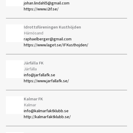
johan.lindahl5@gmail.com
https://www.i2if.se/
Idrottsföreningen Kusthöjden
Härnösand
raphaelberger@gmail.com
https://www.laget.se/IFKusthojden/
Järfälla FK
Järfälla
info@jarfallafk.se
https://www.jarfallafk.se/
Kalmar FK
Kalmar
info@kalmarfaktklubb.se
http://kalmarfaktklubb.se/