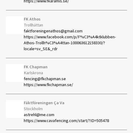
https://www.fkaramis.se/
FK Athos
Trollhättan
faktforeningenathos@gmail.com
https://www.facebook.com/p/F%C3%A4ktklubben-
Athos-Trollh%C3%A4ttan-100063612158330/?
locale=sv_SE&_rdr
FK Chapman
Karlskrona
fencing@fkchapman.se
https://www.fkchapman.se/
Fäktföreningen Ça Va
Stockholm
astrehl@me.com
https://www.cavafencing.com/start/?ID=505478