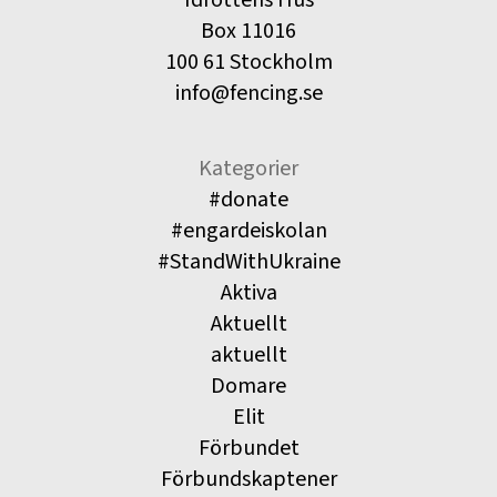
Idrottens Hus
Box 11016
100 61 Stockholm
info@fencing.se
Kategorier
#donate
#engardeiskolan
#StandWithUkraine
Aktiva
Aktuellt
aktuellt
Domare
Elit
Förbundet
Förbundskaptener