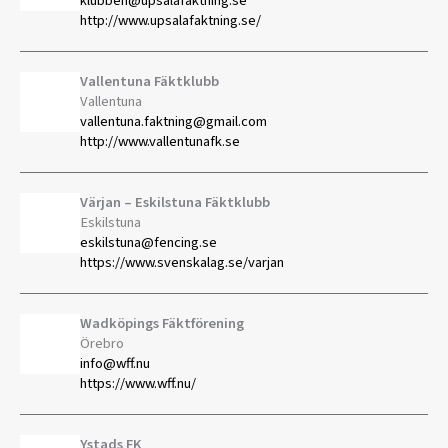
klubben@upsalafaktning.se
http://www.upsalafaktning.se/
Vallentuna Fäktklubb
Vallentuna
vallentuna.faktning@gmail.com
http://www.vallentunafk.se
Värjan – Eskilstuna Fäktklubb
Eskilstuna
eskilstuna@fencing.se
https://www.svenskalag.se/varjan
Wadköpings Fäktförening
Örebro
info@wff.nu
https://www.wff.nu/
Ystads FK