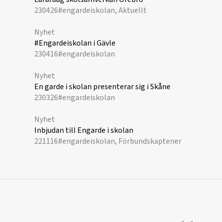
230426
#engardeiskolan, Aktuellt
Nyhet
#Engardeiskolan i Gävle
230416
#engardeiskolan
Nyhet
En garde i skolan presenterar sig i Skåne
230326
#engardeiskolan
Nyhet
Inbjudan till Engarde i skolan
221116
#engardeiskolan, Förbundskaptener