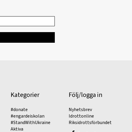
Kategorier
Följ/logga in
#donate
Nyhetsbrev
#engardeiskolan
Idrottonline
#StandWithUkraine
Riksidrottsförbundet
Aktiva