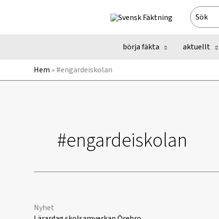
Hoppa
Search
till
for:
innehåll
börja fäkta
aktuellt
Hem
»
#engardeiskolan
#engardeiskolan
Nyhet
Lärardag skolsamverkan Örebro