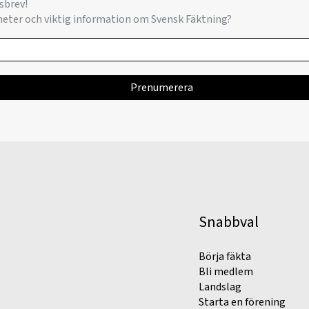
sbrev!
yheter och viktig information om Svensk Fäktning?
Snabbval
Börja fäkta
Bli medlem
Landslag
Starta en förening