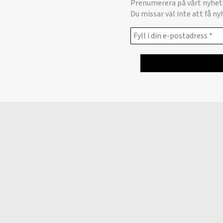
Prenumerera på vårt nyhet
Du missar väl inte att få n