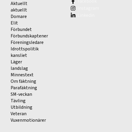
Facebook
Aktuellt
Instagram
aktuellt
Linkedin
Domare
Elit
Förbundet
Förbundskaptener
Föreningsledare
Idrottspolitik
kansliet
Läger
landslag
Minnestext
Om fäktning
Parafäktning
SM-veckan
Tävling
Utbildning
Veteran
Vuxenmotionärer