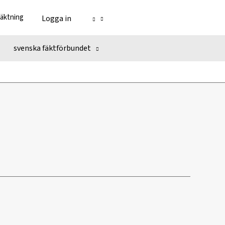
fäktning
Logga in
svenska fäktförbundet