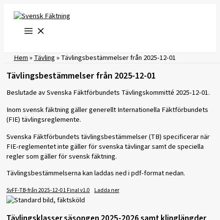
Hoppa
till
innehåll
Hem
»
Tävling
»
Tävlingsbestämmelser från 2025-12-01
Tävlingsbestämmelser från 2025-12-01
Beslutade av Svenska Fäktförbundets Tävlingskommitté 2025-12-01.
Inom svensk fäktning gäller generellt Internationella Fäktförbundets
(FIE) tävlingsreglemente.
Svenska Fäktförbundets tävlingsbestämmelser (TB) specificerar när
FIE-reglementet inte gäller för svenska tävlingar samt de speciella
regler som gäller för svensk fäktning.
Tävlingsbestämmelserna kan laddas ned i pdf-format nedan.
SvFF-TB-från 2025-12-01 Final v1.0
Ladda ner
Tävlingsklasser säsongen 2025-2026 samt klinglängder