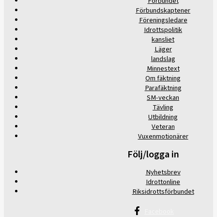
Förbundet
Förbundskaptener
Föreningsledare
Idrottspolitik
kansliet
Läger
landslag
Minnestext
Om fäktning
Parafäktning
SM-veckan
Tävling
Utbildning
Veteran
Vuxenmotionärer
Följ/logga in
Nyhetsbrev
Idrottonline
Riksidrottsförbundet
Facebook