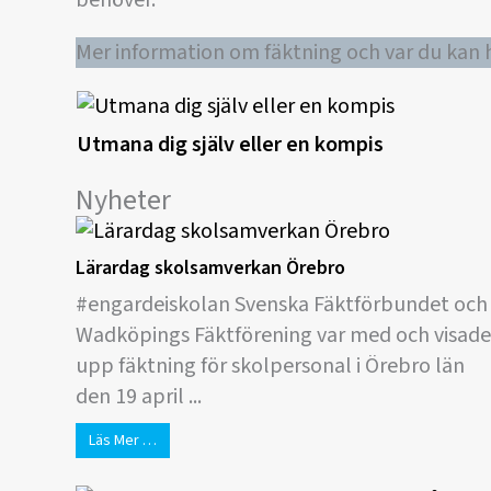
Mer information om fäktning och var du kan h
Utmana dig själv eller en kompis
Nyheter
Lärardag skolsamverkan Örebro
#engardeiskolan Svenska Fäktförbundet och
Wadköpings Fäktförening var med och visade
upp fäktning för skolpersonal i Örebro län
den 19 april ...
Läs Mer …