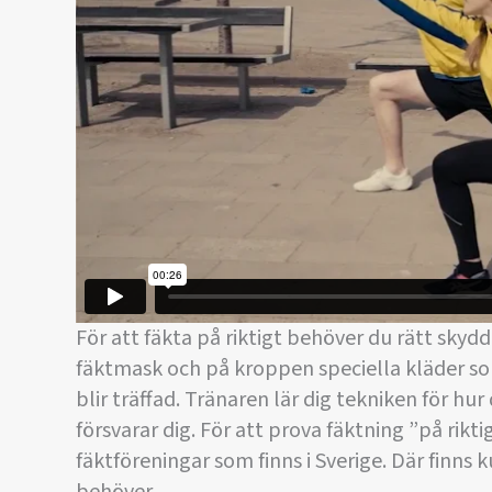
För att fäkta på riktigt behöver du rätt sky
fäktmask och på kroppen speciella kläder som 
blir träffad. Tränaren lär dig tekniken för h
försvarar dig. För att prova fäktning ”på rik
fäktföreningar som finns i Sverige. Där finns
behöver.