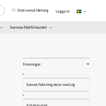
Stöd svensk fäktning
Logga in
Svenska Fäktförbundet
Föreningar
Svensk Fäktning delar med sig
Fritidskortet