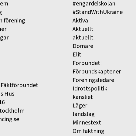
lem
#engardeiskolan
g
#StandWithUkraine
n förening
Aktiva
ner
Aktuellt
ngar
aktuellt
Domare
Elit
Förbundet
Förbundskaptener
Föreningsledare
 Fäktförbundet
Idrottspolitik
ns Hus
kansliet
16
Läger
Stockholm
landslag
ncing.se
Minnestext
Om fäktning