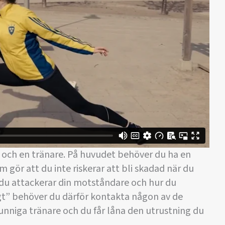
dd och en tränare. På huvudet behöver du ha en
gör att du inte riskerar att bli skadad när du
ur du attackerar din motståndare och hur du
tigt” behöver du därför kontakta någon av de
 kunniga tränare och du får låna den utrustning du