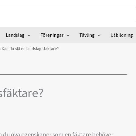
Landslag
Föreningar
Tävling
Utbildning
»
Kan du slå en landslagsfäktare?
sfäktare?
n du öva egenskaper som en fäktare behöver.