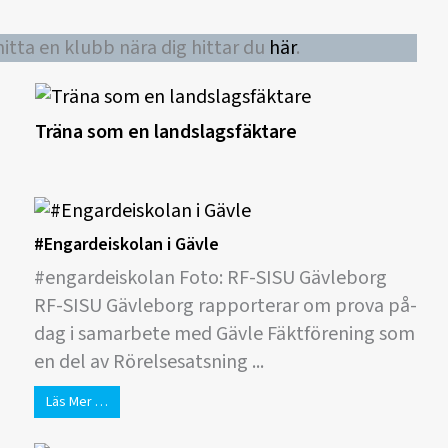
itta en klubb nära dig hittar du
här
.
Träna som en landslagsfäktare
#Engardeiskolan i Gävle
#engardeiskolan Foto: RF-SISU Gävleborg
RF-SISU Gävleborg rapporterar om prova på-
dag i samarbete med Gävle Fäktförening som
en del av Rörelsesatsning ...
Läs Mer …