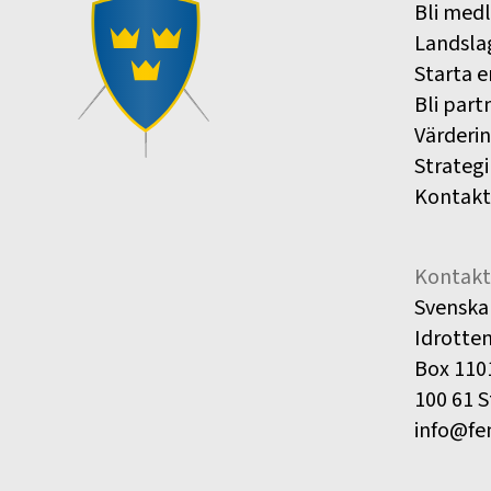
Bli med
Landsla
Starta e
Bli part
Värderi
Strategi
Kontakt
Kontakt
Svenska
Idrotte
Box 110
100 61 
info@fe