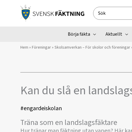
Hoppa
till
Search
innehåll
for:
Börja fäkta
Aktuellt
Hem
»
Föreningar
»
Skolsamverkan – För skolor och föreningar
Kan du slå en landslag
#engardeiskolan
Träna som en landslagsfäktare
Hur tränar man fäktning utan vapen? Här ka