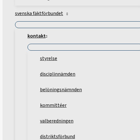
svenska fäktförbundet
kontakt
styrelse
disciplinnämden
belöningsnämnden
kommittéer
valberedningen
distriktsförbund