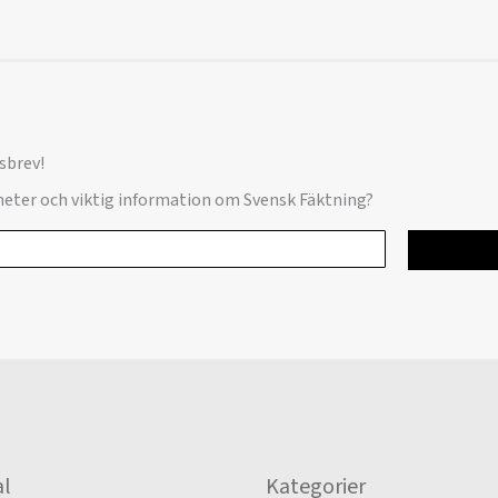
sbrev!
yheter och viktig information om Svensk Fäktning?
l
Kategorier