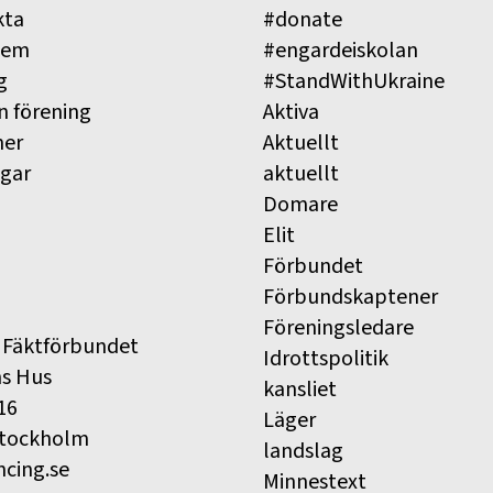
kta
#donate
lem
#engardeiskolan
g
#StandWithUkraine
n förening
Aktiva
ner
Aktuellt
ngar
aktuellt
Domare
Elit
Förbundet
Förbundskaptener
Föreningsledare
 Fäktförbundet
Idrottspolitik
ns Hus
kansliet
16
Läger
Stockholm
landslag
ncing.se
Minnestext