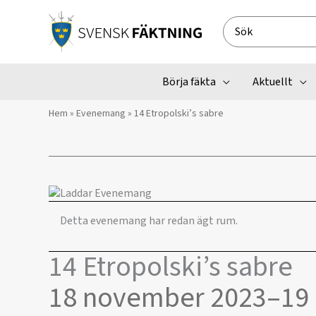
Hoppa
till
Search
innehåll
for:
Börja fäkta
Aktuellt
Hem
»
Evenemang
»
14 Etropolski’s sabre
Detta evenemang har redan ägt rum.
14 Etropolski’s sabre
18 november 2023
–
19