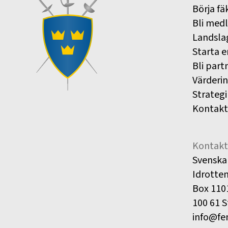
Börja fä
Bli med
Landsla
Starta e
Bli part
Värderi
Strategi
Kontakt
Kontakt
Svenska
Idrotte
Box 110
100 61 
info@fe