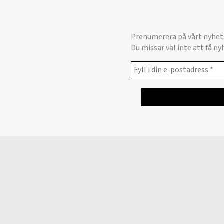
Prenumerera på vårt nyhet
Du missar väl inte att få n