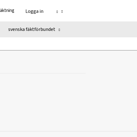
fäktning
Logga in
svenska fäktförbundet