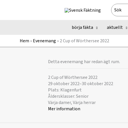
Hoppa
Search
till
for:
innehåll
börja fäkta
aktuellt
Hem
»
Evenemang
»
2 Cup of Wörthersee 2022
Detta evenemang har redan ägt rum.
2 Cup of Wörthersee 2022
29 oktober 2022
–
30 oktober 2022
Plats: Klagenfurt
Åldersklasser: Senior
Värja damer, Värja herrar
Mer information