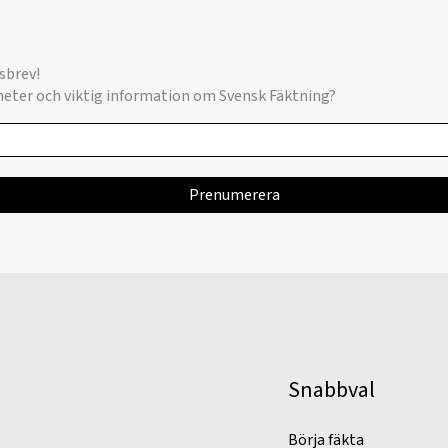
sbrev!
yheter och viktig information om Svensk Fäktning?
Snabbval
Börja fäkta