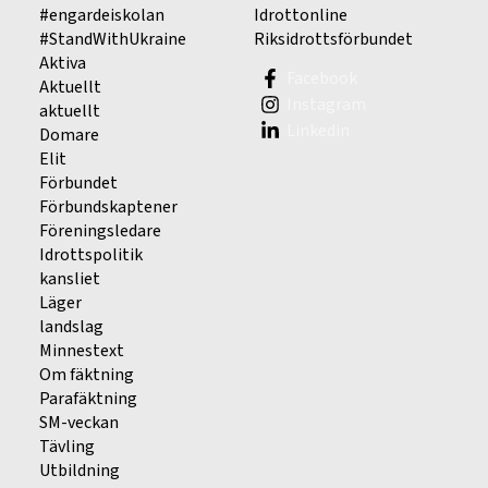
#engardeiskolan
Idrottonline
#StandWithUkraine
Riksidrottsförbundet
Aktiva
Facebook
Aktuellt
Instagram
aktuellt
Linkedin
Domare
Elit
Förbundet
Förbundskaptener
Föreningsledare
Idrottspolitik
kansliet
Läger
landslag
Minnestext
Om fäktning
Parafäktning
SM-veckan
Tävling
Utbildning