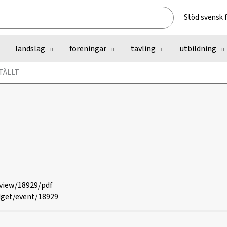
Stöd svensk 
landslag
föreningar
tävling
utbildning
STÄLLT
/view/18929/pdf
dget/event/18929