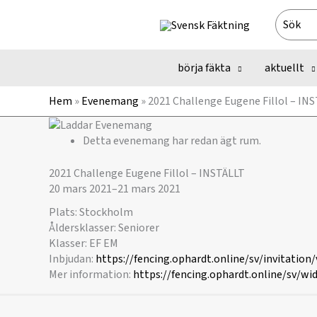
Hoppa
Search
till
for:
innehåll
börja fäkta
aktuellt
Hem
»
Evenemang
»
2021 Challenge Eugene Fillol – IN
Detta evenemang har redan ägt rum.
2021 Challenge Eugene Fillol – INSTÄLLT
20 mars 2021
–
21 mars 2021
Plats: Stockholm
Åldersklasser: Seniorer
Klasser: EF EM
Inbjudan:
https://fencing.ophardt.online/sv/invitation
Mer information:
https://fencing.ophardt.online/sv/wi