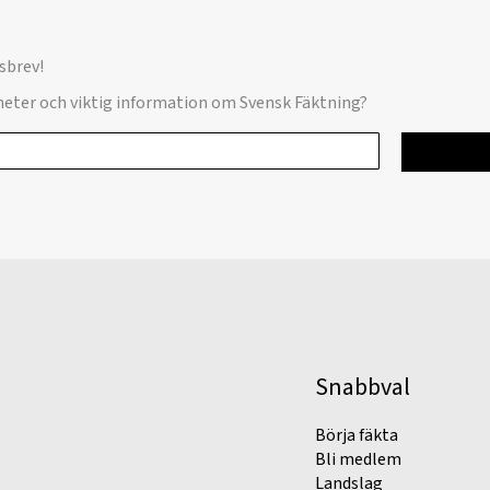
sbrev!
yheter och viktig information om Svensk Fäktning?
Snabbval
Börja fäkta
Bli medlem
Landslag