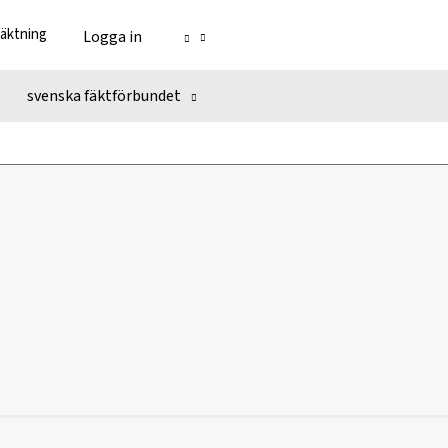
fäktning
Logga in
svenska fäktförbundet