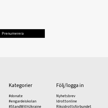
Kategorier
Följ/logga in
#donate
Nyhetsbrev
#engardeiskolan
Idrottonline
#StandWithUkraine
Riksidrottsförbundet