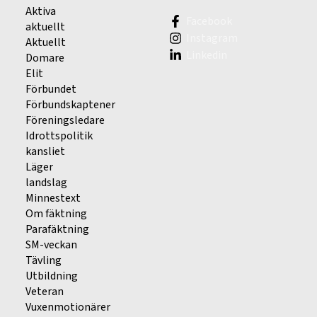
Aktiva
Facebook
aktuellt
Instagram
Aktuellt
Linkedin
Domare
Elit
Förbundet
Förbundskaptener
Föreningsledare
Idrottspolitik
kansliet
Läger
landslag
Minnestext
Om fäktning
Parafäktning
SM-veckan
Tävling
Utbildning
Veteran
Vuxenmotionärer