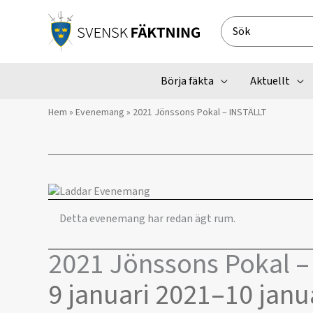
Hoppa
till
Search
innehåll
for:
Börja fäkta
Aktuellt
Hem
»
Evenemang
»
2021 Jönssons Pokal – INSTÄLLT
Detta evenemang har redan ägt rum.
2021 Jönssons Pokal –
9 januari 2021
–
10 janu