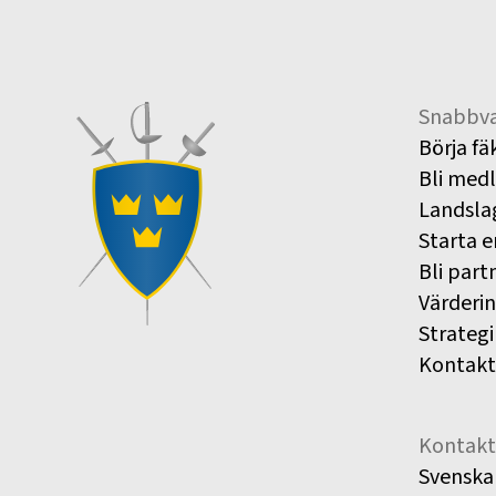
Snabbva
Börja fä
Bli med
Landsla
Starta e
Bli part
Värderi
Strategi
Kontakt
Kontakt
Svenska