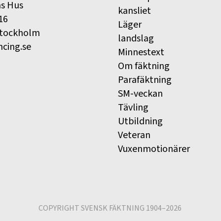
ns Hus
kansliet
16
Läger
Stockholm
landslag
ncing.se
Minnestext
Om fäktning
Parafäktning
SM-veckan
Tävling
Utbildning
Veteran
Vuxenmotionärer
COPYRIGHT SVENSK FÄKTNING 1904–2026