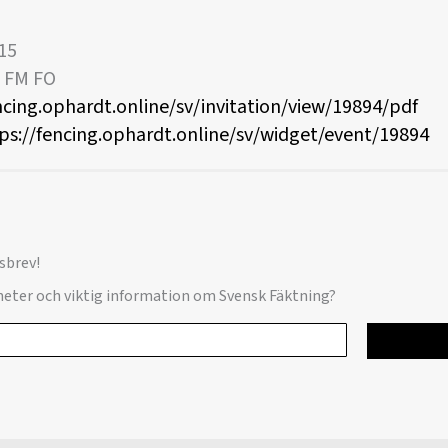
15
F FM FO
ncing.ophardt.online/sv/invitation/view/19894/pdf
ps://fencing.ophardt.online/sv/widget/event/19894
sbrev!
yheter och viktig information om Svensk Fäktning?