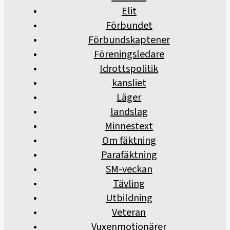
Elit
Förbundet
Förbundskaptener
Föreningsledare
Idrottspolitik
kansliet
Läger
landslag
Minnestext
Om fäktning
Parafäktning
SM-veckan
Tävling
Utbildning
Veteran
Vuxenmotionärer