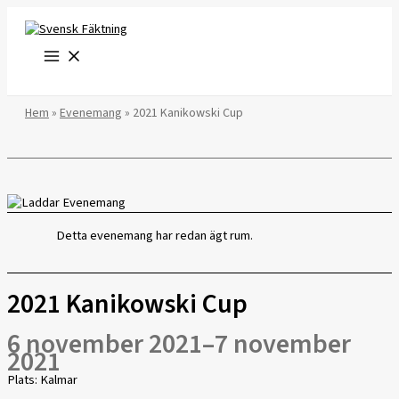
Hoppa
till
innehåll
Hem
»
Evenemang
»
2021 Kanikowski Cup
Detta evenemang har redan ägt rum.
2021 Kanikowski Cup
6 november 2021
–
7 november
2021
Plats: Kalmar