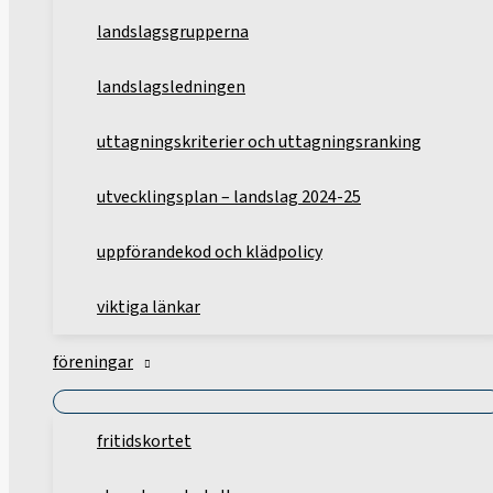
landslagsgrupperna
landslagsledningen
uttagningskriterier och uttagningsranking
utvecklingsplan – landslag 2024-25
uppförandekod och klädpolicy
viktiga länkar
föreningar
fritidskortet