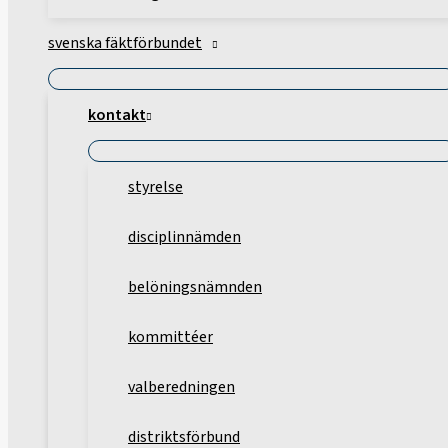
svenska fäktförbundet
kontakt
styrelse
disciplinnämden
belöningsnämnden
kommittéer
valberedningen
distriktsförbund