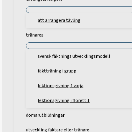
att arrangera tävling
tränare
svensk fäktnings utvecklingsmodell
fäktträning i grupp
lektionsgivning 1 värja
lektionsgivning i florett 1
domarutbildningar
utveckling fäktare eller tränare