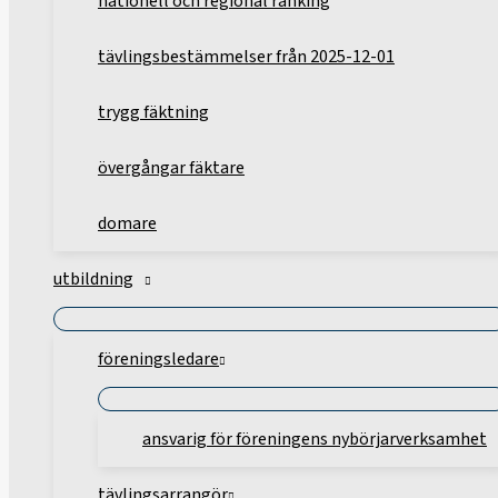
nationell och regional ranking
tävlingsbestämmelser från 2025-12-01
trygg fäktning
övergångar fäktare
domare
utbildning
föreningsledare
ansvarig för föreningens nybörjarverksamhet
tävlingsarrangör