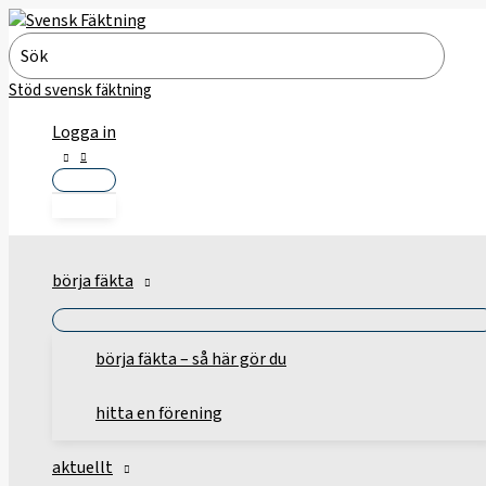
Hoppa
till
Search
innehåll
for:
Stöd svensk fäktning
Logga in
börja fäkta
börja fäkta – så här gör du
hitta en förening
aktuellt