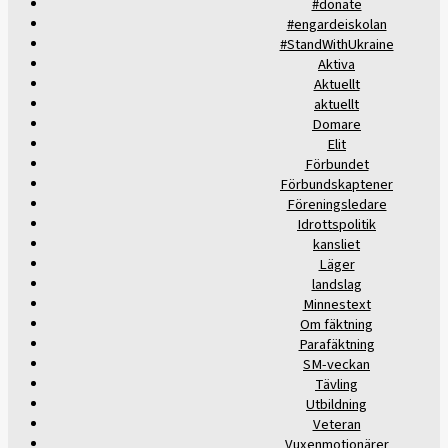
#donate
#engardeiskolan
#StandWithUkraine
Aktiva
Aktuellt
aktuellt
Domare
Elit
Förbundet
Förbundskaptener
Föreningsledare
Idrottspolitik
kansliet
Läger
landslag
Minnestext
Om fäktning
Parafäktning
SM-veckan
Tävling
Utbildning
Veteran
Vuxenmotionärer