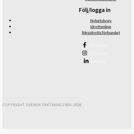
Följ/logga in
Nyhetsbrev
Idrottonline
Riksidrottsförbundet
Facebook
Instagram
Linkedin
COPYRIGHT SVENSK FÄKTNING 1904–2026