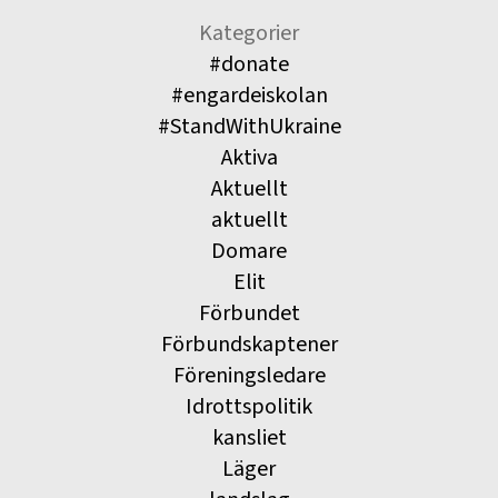
Kategorier
#donate
#engardeiskolan
#StandWithUkraine
Aktiva
Aktuellt
aktuellt
Domare
Elit
Förbundet
Förbundskaptener
Föreningsledare
Idrottspolitik
kansliet
Läger