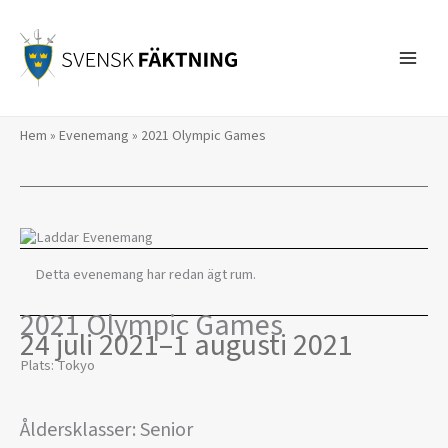
Hoppa
till
innehåll
Hem
»
Evenemang
»
2021 Olympic Games
Detta evenemang har redan ägt rum.
2021 Olympic Games
24 juli 2021
–
1 augusti 2021
Plats: Tokyo
Åldersklasser: Senior