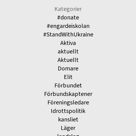
Kategorier
#donate
#engardeiskolan
#StandWithUkraine
Aktiva
aktuellt
Aktuellt
Domare
Elit
Förbundet
Förbundskaptener
Föreningsledare
Idrottspolitik
kansliet
Läger