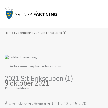
Hoppa
till
innehåll
Hem
»
Evenemang
»
2021 S:t Erikscupen (1)
Detta evenemang har redan ägt rum.
2021 S:t Erikscupen (1)
9 oktober 2021
Plats: Stockholm
Åldersklasser: Seniorer U11 U13 U15 U20