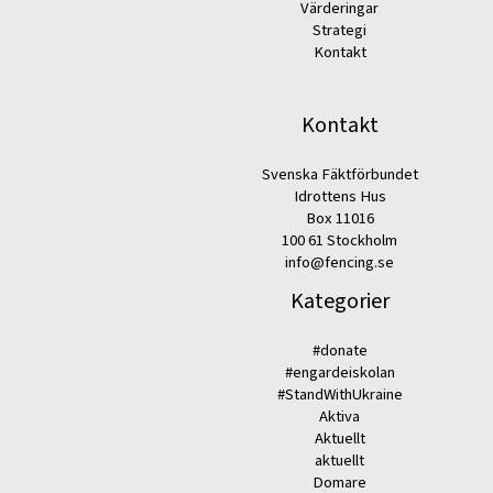
Värderingar
Strategi
Kontakt
Kontakt
Svenska Fäktförbundet
Idrottens Hus
Box 11016
100 61 Stockholm
info@fencing.se
Kategorier
#donate
#engardeiskolan
#StandWithUkraine
Aktiva
Aktuellt
aktuellt
Domare