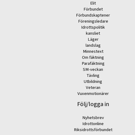
Elit
Förbundet
Förbundskaptener
Föreningsledare
Idrottspolitik
kansliet
Läger
landslag
Minnestext
Om fäktning
Parafäktning
SM-veckan
Tävling
Utbildning
Veteran
Vuxenmotionärer
Följ/logga in
Nyhetsbrev
Idrottonline
Riksidrottsförbundet