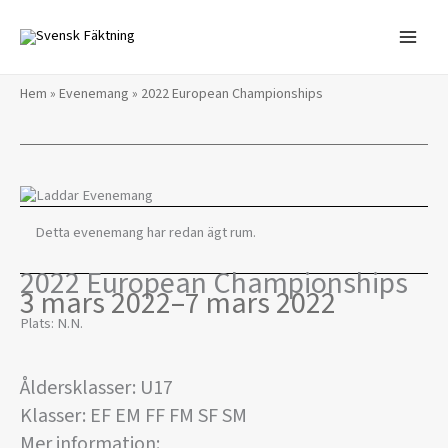
Hoppa
till
innehåll
Hem
»
Evenemang
»
2022 European Championships
Detta evenemang har redan ägt rum.
2022 European Championships
3 mars 2022
–
7 mars 2022
Plats: N.N.
Åldersklasser: U17
Klasser: EF EM FF FM SF SM
Mer information: