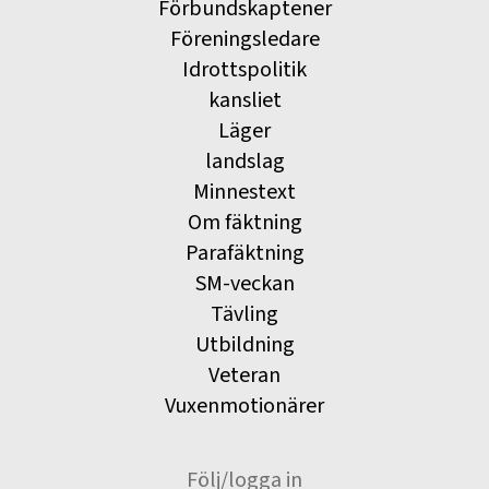
Förbundskaptener
Föreningsledare
Idrottspolitik
kansliet
Läger
landslag
Minnestext
Om fäktning
Parafäktning
SM-veckan
Tävling
Utbildning
Veteran
Vuxenmotionärer
Följ/logga in