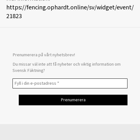
https://fencing.ophardt.online/sv/widget/event/
21823
Prenumerera på vårt nyhetsbrev!
Du missar väl inte att få nyheter och viktig information om
Svensk Fäktning?