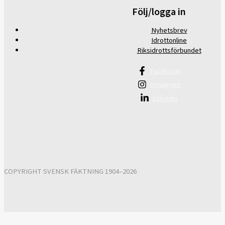
Följ/logga in
Nyhetsbrev
Idrottonline
Riksidrottsförbundet
Facebook
Instagram
Linkedin
COPYRIGHT SVENSK FÄKTNING 1904–2026