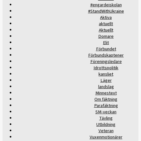
#engardeiskolan
#StandWithUkraine
Aktiva
aktuellt
Aktuellt
Domare
Elit
Förbundet
Förbundskaptener
Föreningsledare
Idrottspolitik
kansliet
Läger
landslag
Minnestext
Om fäktning
Parafäktning
SM-veckan
Tävling
Utbildning
Veteran
Vuxenmotionärer