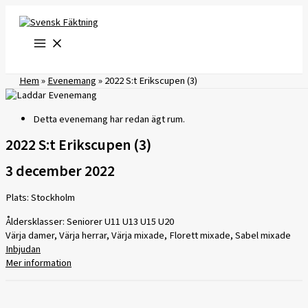
Hoppa
till
innehåll
Hem
»
Evenemang
»
2022 S:t Erikscupen (3)
Detta evenemang har redan ägt rum.
2022 S:t Erikscupen (3)
3 december 2022
Plats: Stockholm
Åldersklasser: Seniorer U11 U13 U15 U20
Värja damer, Värja herrar, Värja mixade, Florett mixade, Sabel mixade
Inbjudan
Mer information