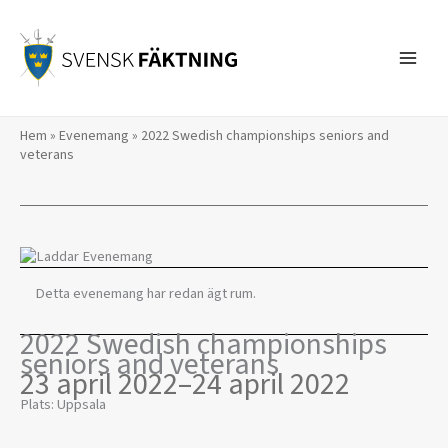
Hoppa
till
innehåll
Hem
»
Evenemang
»
2022 Swedish championships seniors and
veterans
Detta evenemang har redan ägt rum.
2022 Swedish championships
seniors and veterans
23 april 2022
–
24 april 2022
Plats: Uppsala