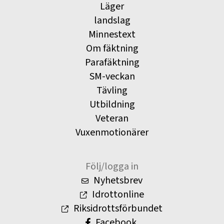
Läger
landslag
Minnestext
Om fäktning
Parafäktning
SM-veckan
Tävling
Utbildning
Veteran
Vuxenmotionärer
Följ/logga in
Nyhetsbrev
Idrottonline
Riksidrottsförbundet
Facebook