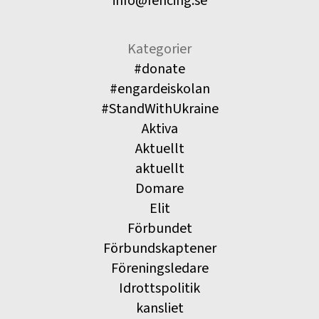
info@fencing.se
Kategorier
#donate
#engardeiskolan
#StandWithUkraine
Aktiva
Aktuellt
aktuellt
Domare
Elit
Förbundet
Förbundskaptener
Föreningsledare
Idrottspolitik
kansliet