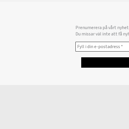
Prenumerera på vårt nyhet
Du missar väl inte att få n