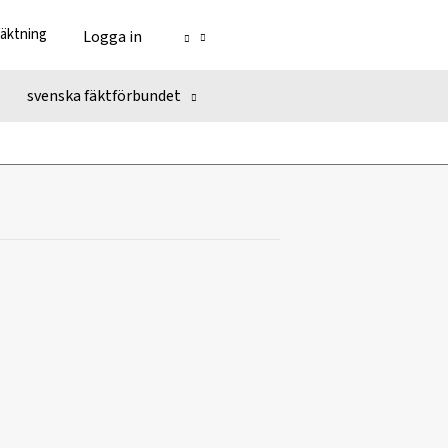
fäktning
Logga in
svenska fäktförbundet