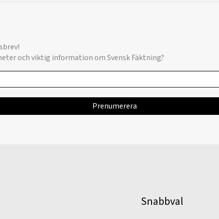
sbrev!
yheter och viktig information om Svensk Fäktning?
Snabbval