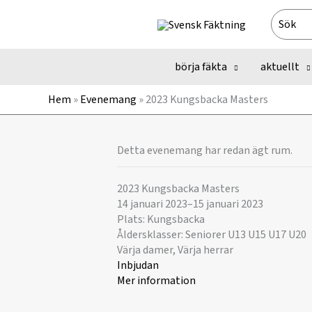
Hoppa
Search
till
for:
innehåll
börja fäkta
aktuellt
Hem
»
Evenemang
»
2023 Kungsbacka Masters
Detta evenemang har redan ägt rum.
2023 Kungsbacka Masters
14 januari 2023
–
15 januari 2023
Plats: Kungsbacka
Åldersklasser: Seniorer U13 U15 U17 U20
Värja damer, Värja herrar
Inbjudan
Mer information