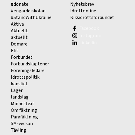
#donate
Nyhetsbrev
#engardeiskolan
Idrottonline
#StandWithUkraine
Riksidrottsförbundet
Aktiva
Facebook
Aktuellt
Instagram
aktuellt
Linkedin
Domare
Elit
Förbundet
Förbundskaptener
Föreningsledare
Idrottspolitik
kansliet
Läger
landslag
Minnestext
Om fäktning
Parafäktning
SM-veckan
Tävling