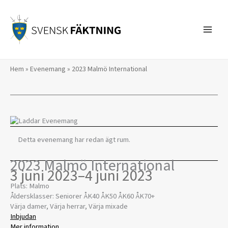
Hoppa
till
innehåll
Hem
»
Evenemang
»
2023 Malmö International
Detta evenemang har redan ägt rum.
2023 Malmö International
3 juni 2023
–
4 juni 2023
Plats: Malmo
Åldersklasser: Seniorer ÅK40 ÅK50 ÅK60 ÅK70+
Värja damer, Värja herrar, Värja mixade
Inbjudan
Mer information